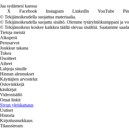
Jaa sydämesi kanssa
X
Facebook
Instagram
LinkedIn
YouTube
Pin
© Tekijänoikeudella suojattua materiaalia.
© Tekijänoikeudella suojattu sisältö. Olemme tytäryhtiökumppani ja voi
© Tekijänoikeus koskee kaikkea täällä olevaa sisältöä. Saatamme saada os
Tietoja meistä
Alkuperä
Perusarvot
Joukkue takana
Tukea
Osoitteet
Aiheet
Lahjoja sinulle
Hinnan alennukset
Käyttäjien arvostelut
Ostovinkkejä
käsikirjat
Videosisältö
Omat linkit
Sivun yleiskatsaus
Uutiset
Historia
Kirjoitusnurkkaus
Tilausstream