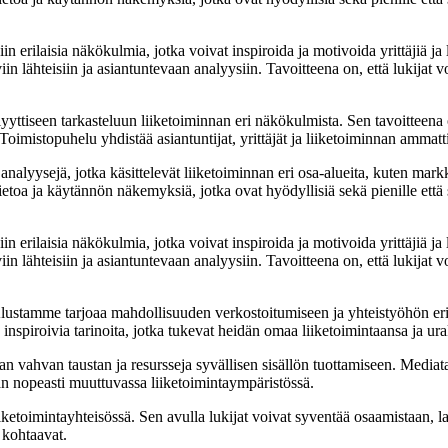
rilaisia näkökulmia, jotka voivat inspiroida ja motivoida yrittäjiä ja li
in lähteisiin ja asiantuntevaan analyysiin. Tavoitteena on, että lukijat v
yyttiseen tarkasteluun liiketoiminnan eri näkökulmista. Sen tavoitteena on
Toimistopuhelu yhdistää asiantuntijat, yrittäjät ja liiketoiminnan ammat
nalyysejä, jotka käsittelevät liiketoiminnan eri osa-alueita, kuten markk
etoa ja käytännön näkemyksiä, jotka ovat hyödyllisiä sekä pienille että s
rilaisia näkökulmia, jotka voivat inspiroida ja motivoida yrittäjiä ja li
in lähteisiin ja asiantuntevaan analyysiin. Tavoitteena on, että lukijat v
tamme tarjoaa mahdollisuuden verkostoitumiseen ja yhteistyöhön eri alo
ja inspiroivia tarinoita, jotka tukevat heidän omaa liiketoimintaansa ja ur
ahvan taustan ja resursseja syvällisen sisällön tuottamiseen. Mediatalon
maan nopeasti muuttuvassa liiketoimintaympäristössä.
etoimintayhteisössä. Sen avulla lukijat voivat syventää osaamistaan, la
 kohtaavat.