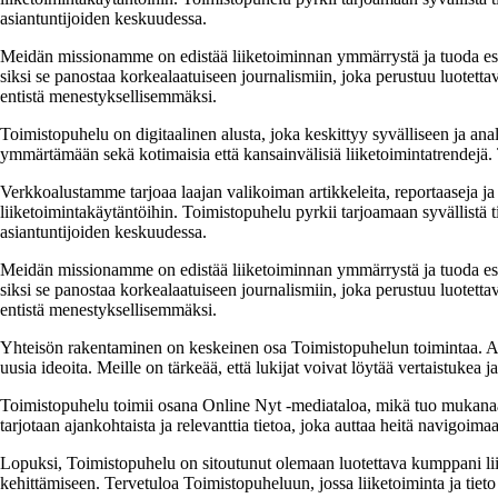
asiantuntijoiden keskuudessa.
Meidän missionamme on edistää liiketoiminnan ymmärrystä ja tuoda esiin e
siksi se panostaa korkealaatuiseen journalismiin, joka perustuu luotettavi
entistä menestyksellisemmäksi.
Toimistopuhelu on digitaalinen alusta, joka keskittyy syvälliseen ja anal
ymmärtämään sekä kotimaisia että kansainvälisiä liiketoimintatrendejä. 
Verkkoalustamme tarjoaa laajan valikoiman artikkeleita, reportaaseja ja a
liiketoimintakäytäntöihin. Toimistopuhelu pyrkii tarjoamaan syvällistä ti
asiantuntijoiden keskuudessa.
Meidän missionamme on edistää liiketoiminnan ymmärrystä ja tuoda esiin e
siksi se panostaa korkealaatuiseen journalismiin, joka perustuu luotettavi
entistä menestyksellisemmäksi.
Yhteisön rakentaminen on keskeinen osa Toimistopuhelun toimintaa. Alus
uusia ideoita. Meille on tärkeää, että lukijat voivat löytää vertaistukea 
Toimistopuhelu toimii osana Online Nyt -mediataloa, mikä tuo mukanaan v
tarjotaan ajankohtaista ja relevanttia tietoa, joka auttaa heitä navigoi
Lopuksi, Toimistopuhelu on sitoutunut olemaan luotettava kumppani liik
kehittämiseen. Tervetuloa Toimistopuheluun, jossa liiketoiminta ja tieto