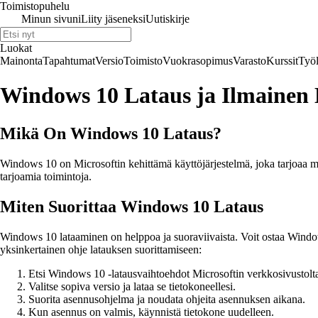
Toimistopuhelu
Minun sivuni
Liity jäseneksi
Uutiskirje
Luokat
Mainonta
Tapahtumat
Versio
Toimisto
Vuokrasopimus
Varasto
Kurssit
Työl
Windows 10 Lataus ja Ilmainen 
Mikä On Windows 10 Lataus?
Windows 10 on Microsoftin kehittämä käyttöjärjestelmä, joka tarjoaa mon
tarjoamia toimintoja.
Miten Suorittaa Windows 10 Lataus
Windows 10 lataaminen on helppoa ja suoraviivaista. Voit ostaa Windows
yksinkertainen ohje latauksen suorittamiseen:
Etsi Windows 10 -latausvaihtoehdot Microsoftin verkkosivustolt
Valitse sopiva versio ja lataa se tietokoneellesi.
Suorita asennusohjelma ja noudata ohjeita asennuksen aikana.
Kun asennus on valmis, käynnistä tietokone uudelleen.