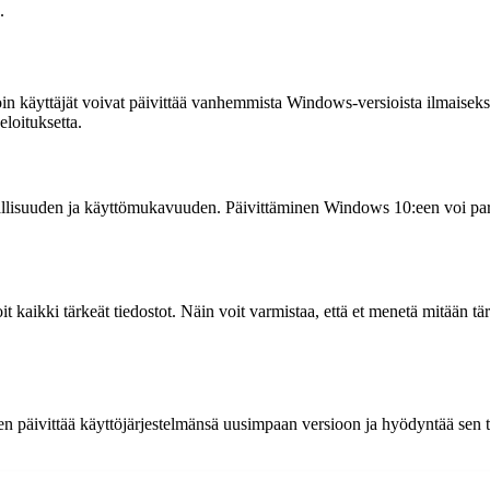
.
loin käyttäjät voivat päivittää vanhemmista Windows-versioista ilmaise
loituksetta.
lisuuden ja käyttömukavuuden. Päivittäminen Windows 10:een voi parant
kaikki tärkeät tiedostot. Näin voit varmistaa, että et menetä mitään tä
en päivittää käyttöjärjestelmänsä uusimpaan versioon ja hyödyntää sen t