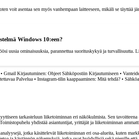
oten voit asentaa sen myös vanhempaan laitteeseen, mikäli se täyttää jä
jestelmä Windows 10:een?
si uusia ominaisuuksia, parannettua suorituskykyä ja turvallisuutta. Lis
•
Gmail Kirjautuminen: Ohjeet Sähköpostiin Kirjautumiseen
•
Vanteid
tettavaa Palvelua
•
Instagram-tilin kaappaaminen: Mitä tehdä?
•
Sähköa
yyttiseen tarkasteluun liiketoiminnan eri näkökulmista. Sen tavoitteena on
Toimistopuhelu yhdistää asiantuntijat, yrittäjät ja liiketoiminnan ammat
nalyysejä, jotka käsittelevät liiketoiminnan eri osa-alueita, kuten markk
etoa ja käytännön näkemyksiä, jotka ovat hyödyllisiä sekä pienille että s