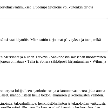
rjestelmävaatimukset. Uudempi tietokone voi kuitenkin tarjota
äksi saat käyttöösi Microsoftin tarjoamat päivitykset ja tuen, mikä
en Merkinnät ja Niiden Tärkeys
•
Sähköpostin salasanan unohtaminen
joneuvon lataus
•
Telia ja Sonera sähköposti kirjautuminen
•
Wilma ja
 tarjota lukijoilleen ajankohtaista ja asiantuntevaa tietoa, joka auttaa
tilaiset, mahdollistaen heille tiedon jakamisen ja kokemusten vaihdon.
inointia, taloushallintoa, henkilöstöhallintoa ja teknologian vaikutusta
uurille yrityksille, samalla kun se edistää avointa keskustelua alan