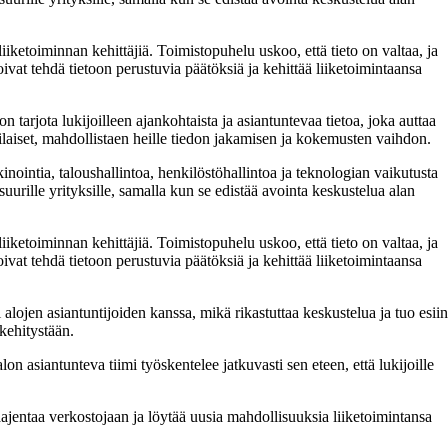
iketoiminnan kehittäjiä. Toimistopuhelu uskoo, että tieto on valtaa, ja
oivat tehdä tietoon perustuvia päätöksiä ja kehittää liiketoimintaansa
 tarjota lukijoilleen ajankohtaista ja asiantuntevaa tietoa, joka auttaa
tilaiset, mahdollistaen heille tiedon jakamisen ja kokemusten vaihdon.
inointia, taloushallintoa, henkilöstöhallintoa ja teknologian vaikutusta
uurille yrityksille, samalla kun se edistää avointa keskustelua alan
iketoiminnan kehittäjiä. Toimistopuhelu uskoo, että tieto on valtaa, ja
oivat tehdä tietoon perustuvia päätöksiä ja kehittää liiketoimintaansa
jen asiantuntijoiden kanssa, mikä rikastuttaa keskustelua ja tuo esiin
akehitystään.
 asiantunteva tiimi työskentelee jatkuvasti sen eteen, että lukijoille
ajentaa verkostojaan ja löytää uusia mahdollisuuksia liiketoimintansa