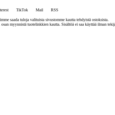
terest
TikTok
Mail
RSS
mme saada tuloja valituista sivustomme kautta tehdyistä ostoksista.
an myynnistä tuotelinkkien kautta. Sisältöä ei saa käyttää ilman tekijän