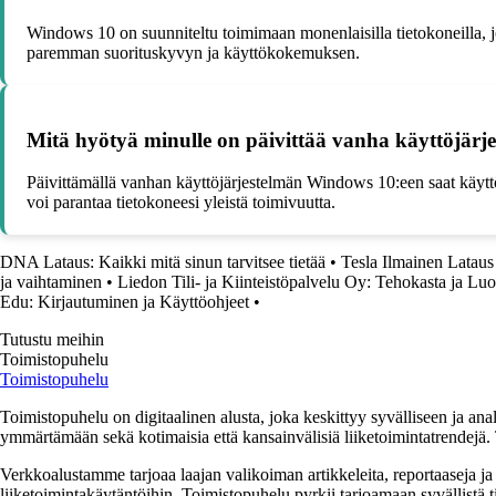
Windows 10 on suunniteltu toimimaan monenlaisilla tietokoneilla, j
paremman suorituskyvyn ja käyttökokemuksen.
Mitä hyötyä minulle on päivittää vanha käyttöjär
Päivittämällä vanhan käyttöjärjestelmän Windows 10:een saat käyttöö
voi parantaa tietokoneesi yleistä toimivuutta.
DNA Lataus: Kaikki mitä sinun tarvitsee tietää
•
Tesla Ilmainen Lataus
ja vaihtaminen
•
Liedon Tili- ja Kiinteistöpalvelu Oy: Tehokasta ja Luo
Edu: Kirjautuminen ja Käyttöohjeet
•
Tutustu meihin
Toimistopuhelu
Toimistopuhelu
Toimistopuhelu on digitaalinen alusta, joka keskittyy syvälliseen ja anal
ymmärtämään sekä kotimaisia että kansainvälisiä liiketoimintatrendejä. 
Verkkoalustamme tarjoaa laajan valikoiman artikkeleita, reportaaseja ja a
liiketoimintakäytäntöihin. Toimistopuhelu pyrkii tarjoamaan syvällistä ti