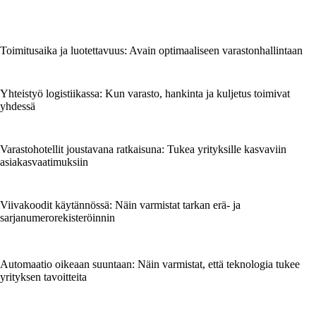
Toimitusaika ja luotettavuus: Avain optimaaliseen varastonhallintaan
Yhteistyö logistiikassa: Kun varasto, hankinta ja kuljetus toimivat
yhdessä
Varastohotellit joustavana ratkaisuna: Tukea yrityksille kasvaviin
asiakasvaatimuksiin
Viivakoodit käytännössä: Näin varmistat tarkan erä- ja
sarjanumerorekisteröinnin
Automaatio oikeaan suuntaan: Näin varmistat, että teknologia tukee
yrityksen tavoitteita