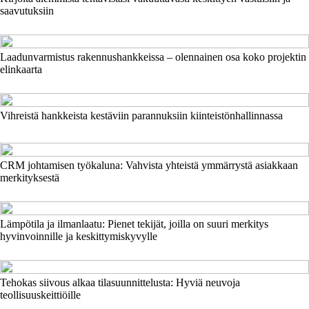
saavutuksiin
Laadunvarmistus rakennushankkeissa – olennainen osa koko projektin
elinkaarta
Vihreistä hankkeista kestäviin parannuksiin kiinteistönhallinnassa
CRM johtamisen työkaluna: Vahvista yhteistä ymmärrystä asiakkaan
merkityksestä
Lämpötila ja ilmanlaatu: Pienet tekijät, joilla on suuri merkitys
hyvinvoinnille ja keskittymiskyvylle
Tehokas siivous alkaa tilasuunnittelusta: Hyviä neuvoja
teollisuuskeittiöille