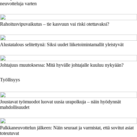
neuvotteluja varten
Rahoitusvipuvaikutus – tie kasvuun vai riski otettavaksi?
Alustatalous selitettynä: Siksi uudet liiketoimintamallit yleistyvät
Johtajuus muutoksessa: Mitä hyvälle johtajalle kuuluu nykyään?
Työllisyys
Joustavat työmuodot luovat uusia urapolkuja – näin hyödynnät
mahdollisuudet
Palkkaneuvottelun jälkeen: Näin seuraat ja varmistat, että sovitut asiat
toteutuvat