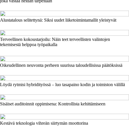
joka vastaa heidän tarpeitaan
Alustatalous selitettynä: Siksi uudet liiketoimintamallit yleistyvät
Terveellinen kokoustarjoilu: Näin teet terveellisten valintojen
tekemisestä helppoa työpaikalla
Oikeudellinen neuvonta perheen suurissa taloudellisissa päätöksissä
Löydä rytmisi hybridityössä – luo tasapaino kodin ja toimiston välillä
Sisäiset auditoinnit oppimisena: Kontrollista kehittämiseen
Kestävä teknologia vihreän siirtymän moottorina