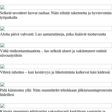
Selkeät tavoitteet luovat rauhaa: Näin edistät rakennetta ja hyvinvointia
työpaikalla
Aloita päivä vahvasti: Luo aamurutiineja, jotka lisäävät tuottavuutta
Vältä ristikontaminaatiota – luo selkeät alueet ja vakiintuneet rutiinit
siivoustyöhön
Vihreä rahoitus – kun kestävyys ja liiketoiminta kulkevat käsi kädessä
Pidä kiinnostus yllä: Näin suunnittelet tehokkaan jälkiseurantaprosessin
liideillesi
Kirjoita aiemmista tehtävistäsi vakuuttavasti keskittyen vastuisiin ja