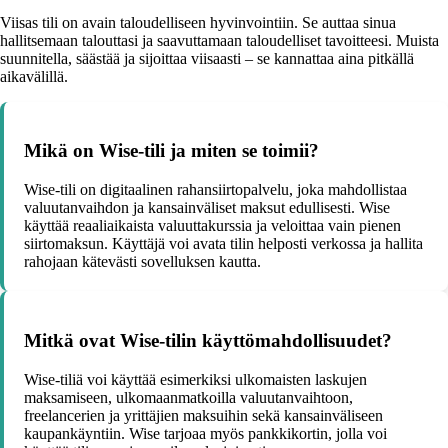
Viisas tili on avain taloudelliseen hyvinvointiin. Se auttaa sinua
hallitsemaan talouttasi ja saavuttamaan taloudelliset tavoitteesi. Muista
suunnitella, säästää ja sijoittaa viisaasti – se kannattaa aina pitkällä
aikavälillä.
Mikä on Wise-tili ja miten se toimii?
Wise-tili on digitaalinen rahansiirtopalvelu, joka mahdollistaa
valuutanvaihdon ja kansainväliset maksut edullisesti. Wise
käyttää reaaliaikaista valuuttakurssia ja veloittaa vain pienen
siirtomaksun. Käyttäjä voi avata tilin helposti verkossa ja hallita
rahojaan kätevästi sovelluksen kautta.
Mitkä ovat Wise-tilin käyttömahdollisuudet?
Wise-tiliä voi käyttää esimerkiksi ulkomaisten laskujen
maksamiseen, ulkomaanmatkoilla valuutanvaihtoon,
freelancerien ja yrittäjien maksuihin sekä kansainväliseen
kaupankäyntiin. Wise tarjoaa myös pankkikortin, jolla voi