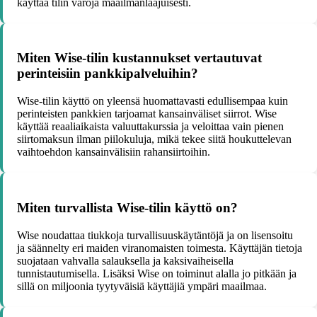
käyttää tilin varoja maailmanlaajuisesti.
Miten Wise-tilin kustannukset vertautuvat
perinteisiin pankkipalveluihin?
Wise-tilin käyttö on yleensä huomattavasti edullisempaa kuin
perinteisten pankkien tarjoamat kansainväliset siirrot. Wise
käyttää reaaliaikaista valuuttakurssia ja veloittaa vain pienen
siirtomaksun ilman piilokuluja, mikä tekee siitä houkuttelevan
vaihtoehdon kansainvälisiin rahansiirtoihin.
Miten turvallista Wise-tilin käyttö on?
Wise noudattaa tiukkoja turvallisuuskäytäntöjä ja on lisensoitu
ja säännelty eri maiden viranomaisten toimesta. Käyttäjän tietoja
suojataan vahvalla salauksella ja kaksivaiheisella
tunnistautumisella. Lisäksi Wise on toiminut alalla jo pitkään ja
sillä on miljoonia tyytyväisiä käyttäjiä ympäri maailmaa.