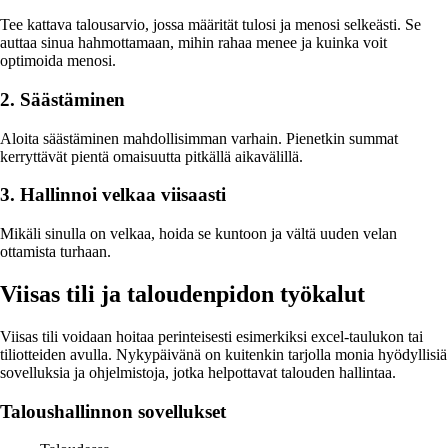
Tee kattava talousarvio, jossa määrität tulosi ja menosi selkeästi. Se
auttaa sinua hahmottamaan, mihin rahaa menee ja kuinka voit
optimoida menosi.
2. Säästäminen
Aloita säästäminen mahdollisimman varhain. Pienetkin summat
kerryttävät pientä omaisuutta pitkällä aikavälillä.
3. Hallinnoi velkaa viisaasti
Mikäli sinulla on velkaa, hoida se kuntoon ja vältä uuden velan
ottamista turhaan.
Viisas tili ja taloudenpidon työkalut
Viisas tili voidaan hoitaa perinteisesti esimerkiksi excel-taulukon tai
tiliotteiden avulla. Nykypäivänä on kuitenkin tarjolla monia hyödyllisiä
sovelluksia ja ohjelmistoja, jotka helpottavat talouden hallintaa.
Taloushallinnon sovellukset