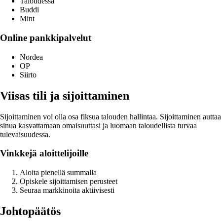
Taloudessa
Buddi
Mint
Online pankkipalvelut
Nordea
OP
Siirto
Viisas tili ja sijoittaminen
Sijoittaminen voi olla osa fiksua talouden hallintaa. Sijoittaminen auttaa
sinua kasvattamaan omaisuuttasi ja luomaan taloudellista turvaa
tulevaisuudessa.
Vinkkejä aloittelijoille
Aloita pienellä summalla
Opiskele sijoittamisen perusteet
Seuraa markkinoita aktiivisesti
Johtopäätös