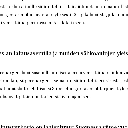
esti Teslan autoille suunnitellut latausliittimet, jotka mahdolli
arger-asemilla käytetään yleisesti DC-pikalatausta, joka mah
i verrattuna perinteiseen AC-lataukseen.
eslan latausasemilla ja muiden sähköautojen yleis
?
rcharger-latausasemilla on useita eroja verrattuna muiden valm
nsinnäkin, Supercharger-asemat on suunniteltu erityisesti Tesla
mat latausliittimet. Lisäksi Supercharger-asemat tarjoavat y
llistavat pitkien matkojen sujuvan ajamisen.
atausverkosto on laajentunut Suomessa viime vuo