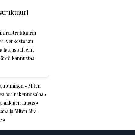
astruktuuri
sinfrastruktuurin
ger-verkostoaan
ja latauspalvelut
ädäntö kannustaa
rjautuminen
•
Miten
keä osa rakennusalaa
•
a akkujen lataus
•
ana ja Miten Sitä
e
•