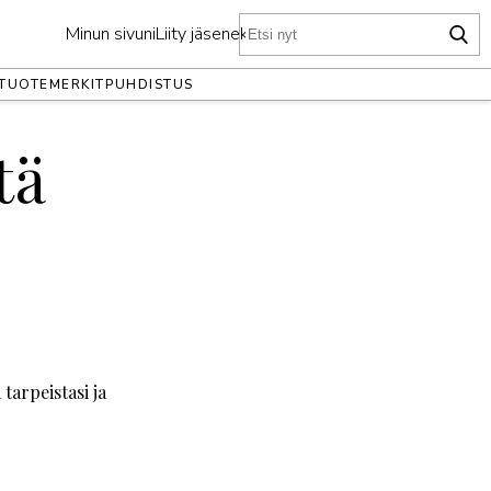
Minun sivuni
Liity jäseneksi
TUOTEMERKIT
PUHDISTUS
tä
 tarpeistasi ja