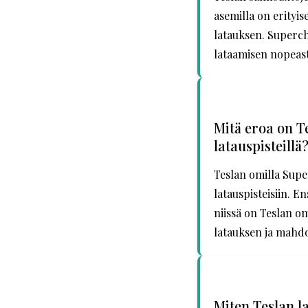
asemilla on erityis
latauksen. Superch
lataamisen nopeast
Mitä eroa on T
latauspisteillä
Teslan omilla Supe
latauspisteisiin. E
niissä on Teslan o
latauksen ja mahdo
Miten Teslan l