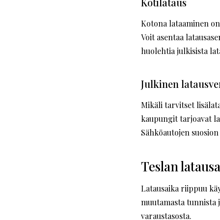
Kotilataus
Kotona lataaminen on y
Voit asentaa latausasem
huolehtia julkisista la
Julkinen latausve
Mikäli tarvitset lisäla
kaupungit tarjoavat la
Sähköautojen suosion 
Teslan lataus
Latausaika riippuu käyt
muutamasta tunnista jo
varaustasosta.