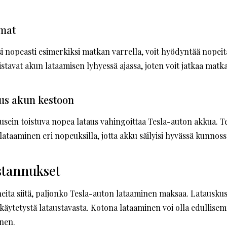
emat
si nopeasti esimerkiksi matkan varrella, voit hyödyntää nopei
tavat akun lataamisen lyhyessä ajassa, joten voit jatkaa matk
us akun kestoon
usein toistuva nopea lataus vahingoittaa Tesla-auton akkua. Te
ataaminen eri nopeuksilla, jotta akku säilyisi hyvässä kunnossa 
stannukset
eita siitä, paljonko Tesla-auton lataaminen maksaa. Latausku
äytetystä lataustavasta. Kotona lataaminen voi olla edullisemp
inen.