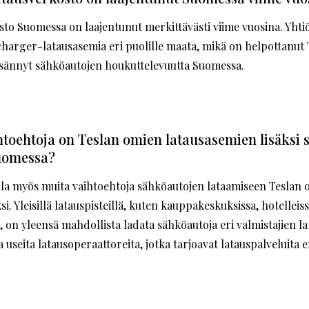
sto Suomessa on laajentunut merkittävästi viime vuosina. Yht
charger-latausasemia eri puolille maata, mikä on helpottanut 
isännyt sähköautojen houkuttelevuutta Suomessa.
htoehtoja on Teslan omien latausasemien lisäksi
uomessa?
la myös muita vaihtoehtoja sähköautojen lataamiseen Teslan
i. Yleisillä latauspisteillä, kuten kauppakeskuksissa, hotelleiss
, on yleensä mahdollista ladata sähköautoja eri valmistajien lata
 useita latausoperaattoreita, jotka tarjoavat latauspalveluita er