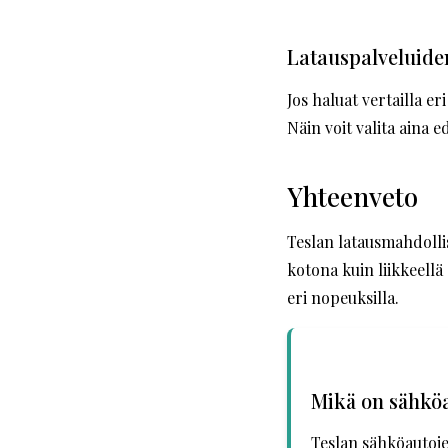
Latauspalveluide
Jos haluat vertailla er
Näin voit valita aina 
Yhteenveto
Teslan latausmahdollis
kotona kuin liikkeellä 
eri nopeuksilla.
Mikä on sähköa
Teslan sähköautoje