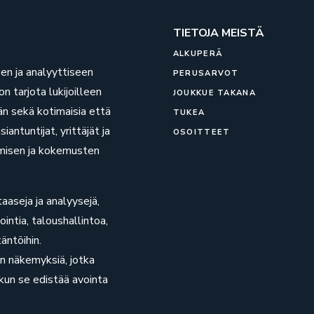
TIETOJA MEISTÄ
ALKUPERÄ
een ja analyyttiseen
PERUSARVOT
n tarjota lukijoilleen
JOUKKUE TAKANA
än sekä kotimaisia että
TUKEA
antuntijat, yrittäjät ja
OSOITTEET
kamisen ja kokemusten
aaseja ja analyysejä,
ointia, taloushallintoa,
äntöihin.
ön näkemyksiä, jotka
a kun se edistää avointa