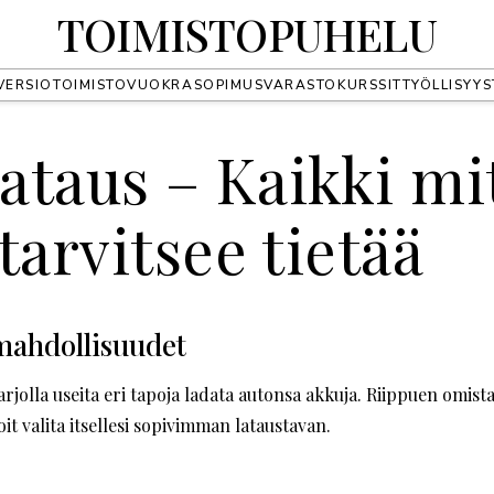
TOIMISTOPUHELU
VERSIO
TOIMISTO
VUOKRASOPIMUS
VARASTO
KURSSIT
TYÖLLISYYS
lataus – Kaikki mi
tarvitsee tietää
mahdollisuudet
arjolla useita eri tapoja ladata autonsa akkuja. Riippuen omista
it valita itsellesi sopivimman lataustavan.