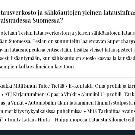
atausverkosto ja sähköautojen yleinen latausinfr
evaisuudessa Suomessa?
otetaan Teslan latausverkoston ja yleisen sähköautojen latau
stään Suomessa. Teslan on suunniteltu laajentavan Superchar
van latausnopeuksia entisestään. Lisäksi yleiset latauspisteet 
sesti lisääntymään, kun sähköautojen suosio kasvaa ja lainsä
sempien kulkuvälineiden käyttöön.
Kaikki Mitä Sinun Tulee Tietää
•
E-kontakti: Oma profiili ja ki
n
•
ATJ Kirjautuminen: Opas ja Vinkit
•
Alumiini U-profiili: Tär
s ja Vinkit
•
Automobiilin akun lataaminen lämmitystolpasta j
 merkitys nykyaikaisissa puhelimissa
•
Mitä Tarkoittaa Avains
i?
•
Ionity Lataus Hinta – Huippunopeaa Latausta Kilometreill