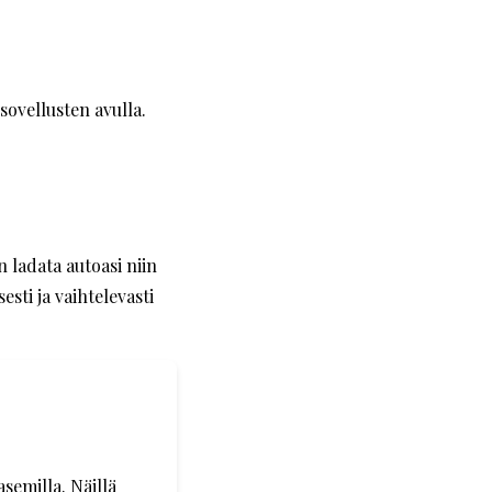
 sovellusten avulla.
n ladata autoasi niin
esti ja vaihtelevasti
semilla. Näillä