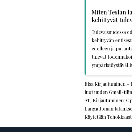
Miten Teslan l
kehittyvät tul
Tulevaisuudessa od
kehittyvän entise
edelleen ja paranta
tulevat todennäköi
ympäristöystävälli
Elsa Kirjautuminen – 
luot uuden Gmail-tili
ATJ Kirjautuminen: Opa
Langattoman latauksen
Käytetään Tehokkaast