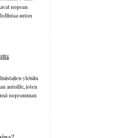
stavat nopean
dollistaa auton
illä
istajien yleisiin
n autoille, joten
leensä nopeamman
sina?