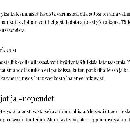
ksi kätevimmistä tavoista varmistaa, että autosi on aina valm
an kotiisi, jolloin voit helposti ladata autoasi yön aikana. Täll
tausasemista.
rkosto
tausta liikkeellä ollessasi, voit hyödyntää julkisia latausasemia
tausmahdollisuuksia eri paikoissa, kuten parkkihalleissa ja k
kasvaessa myös latausverkosto laajenee jatkuvasti.
ajat ja -nopeudet
etystä lataustavasta sekä auton mallista. Yleisesti ottaen Tesla
pa useisiin tunteihin. Akun täyttymisaika riippuu myös akun k