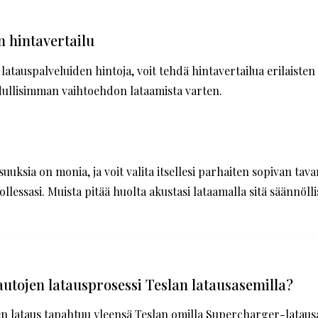
n hintavertailu
i latauspalveluiden hintoja, voit tehdä hintavertailua erilaisten
edullisimman vaihtoehdon lataamista varten.
uuksia on monia, ja voit valita itsellesi parhaiten sopivan tava
ollessasi. Muista pitää huolta akustasi lataamalla sitä säännöllis
utojen latausprosessi Teslan latausasemilla?
n lataus tapahtuu yleensä Teslan omilla Supercharger-latausa