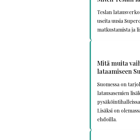
Teslan latausverko
useita uusia Super
matkustamista ja l
Mitä muita vai
lataamiseen S
Suomessa on tarjol
latausasemien lisäks
pysäköintihalleissa
Lisäksi on olemassa
ehdoilla.