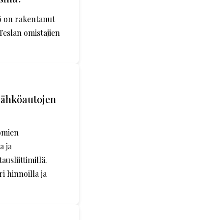
iö on rakentanut
Teslan omistajien
 sähköautojen
 omien
a ja
usliittimillä.
i hinnoilla ja