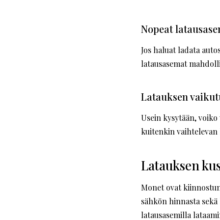
Nopeat latausas
Jos haluat ladata auto
latausasemat mahdollis
Latauksen vaikut
Usein kysytään, voiko 
kuitenkin vaihtelevan l
Latauksen ku
Monet ovat kiinnostun
sähkön hinnasta sekä k
latausasemilla lataam