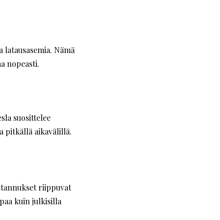
ta latausasemia. Nämä
aa nopeasti.
sla suosittelee
pitkällä aikavälillä.
stannukset riippuvat
aa kuin julkisilla