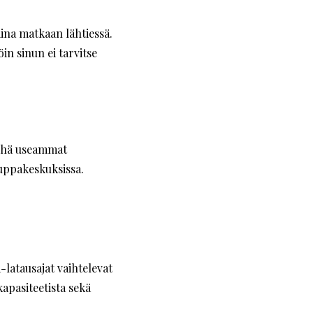
iina matkaan lähtiessä.
öin sinun ei tarvitse
. Yhä useammat
auppakeskuksissa.
-latausajat vaihtelevat
apasiteetista sekä