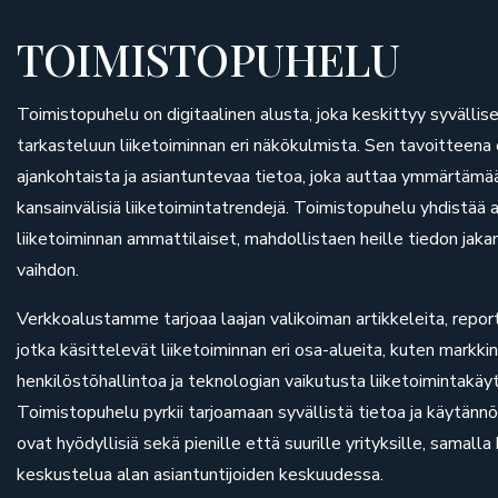
TOIMISTOPUHELU
Toimistopuhelu on digitaalinen alusta, joka keskittyy syvällis
tarkasteluun liiketoiminnan eri näkökulmista. Sen tavoitteena o
ajankohtaista ja asiantuntevaa tietoa, joka auttaa ymmärtämä
kansainvälisiä liiketoimintatrendejä. Toimistopuhelu yhdistää asi
liiketoiminnan ammattilaiset, mahdollistaen heille tiedon ja
vaihdon.
Verkkoalustamme tarjoaa laajan valikoiman artikkeleita, report
jotka käsittelevät liiketoiminnan eri osa-alueita, kuten markkin
henkilöstöhallintoa ja teknologian vaikutusta liiketoimintakäyt
Toimistopuhelu pyrkii tarjoamaan syvällistä tietoa ja käytänn
ovat hyödyllisiä sekä pienille että suurille yrityksille, samall
keskustelua alan asiantuntijoiden keskuudessa.