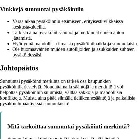
Vinkkejä sunnuntai pysäköintiin
Varaa aikaa pysäköinnin etsimiseen, erityisesti vilkkaissa
keskusta-alueilla.
Tarkista aina pysäköintisäännöt ja merkinnät ennen auton
jättämistä.
Hyödynnä mahdollisia ilmaisia pysäköintipaikkoja sunnuntaisin.
Ole huomaavainen muiden autoilijoiden ja asukkaiden suhteen
pysäköidessäsi.
Johtopäätös
Sunnuntai pysäköinti merkintä on tärkeä osa kaupunkien
pysäköintijärjestelyjä. Noudattamalla sääntöjä ja merkintöjä voi
helpottaa pysäköinnin sujumista, välttää sakkoja ja mahdollisia
konflikteja. Muista aina pitää silmällä tieliikennesääntöjä ja paikallisia
pysäköintimääräyksiä sunnuntaisin!
Mitä tarkoittaa sunnuntai pysäköinti merkintä?
Sunnuntai pysäköinti merkintä tarkoittaa sitä, että tietyillä