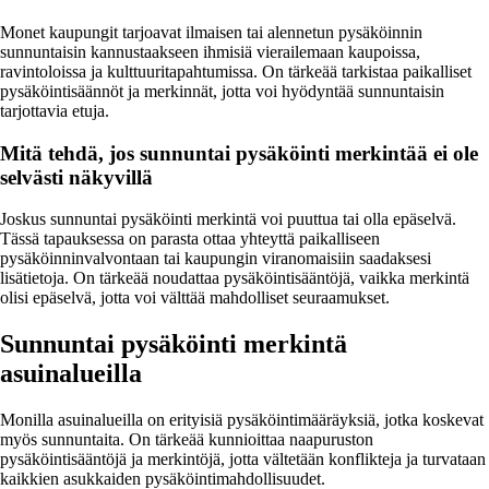
Monet kaupungit tarjoavat ilmaisen tai alennetun pysäköinnin
sunnuntaisin kannustaakseen ihmisiä vierailemaan kaupoissa,
ravintoloissa ja kulttuuritapahtumissa. On tärkeää tarkistaa paikalliset
pysäköintisäännöt ja merkinnät, jotta voi hyödyntää sunnuntaisin
tarjottavia etuja.
Mitä tehdä, jos sunnuntai pysäköinti merkintää ei ole
selvästi näkyvillä
Joskus sunnuntai pysäköinti merkintä voi puuttua tai olla epäselvä.
Tässä tapauksessa on parasta ottaa yhteyttä paikalliseen
pysäköinninvalvontaan tai kaupungin viranomaisiin saadaksesi
lisätietoja. On tärkeää noudattaa pysäköintisääntöjä, vaikka merkintä
olisi epäselvä, jotta voi välttää mahdolliset seuraamukset.
Sunnuntai pysäköinti merkintä
asuinalueilla
Monilla asuinalueilla on erityisiä pysäköintimääräyksiä, jotka koskevat
myös sunnuntaita. On tärkeää kunnioittaa naapuruston
pysäköintisääntöjä ja merkintöjä, jotta vältetään konflikteja ja turvataan
kaikkien asukkaiden pysäköintimahdollisuudet.