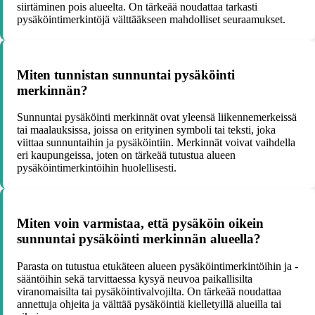
siirtäminen pois alueelta. On tärkeää noudattaa tarkasti
pysäköintimerkintöjä välttääkseen mahdolliset seuraamukset.
Miten tunnistan sunnuntai pysäköinti
merkinnän?
Sunnuntai pysäköinti merkinnät ovat yleensä liikennemerkeissä
tai maalauksissa, joissa on erityinen symboli tai teksti, joka
viittaa sunnuntaihin ja pysäköintiin. Merkinnät voivat vaihdella
eri kaupungeissa, joten on tärkeää tutustua alueen
pysäköintimerkintöihin huolellisesti.
Miten voin varmistaa, että pysäköin oikein
sunnuntai pysäköinti merkinnän alueella?
Parasta on tutustua etukäteen alueen pysäköintimerkintöihin ja -
sääntöihin sekä tarvittaessa kysyä neuvoa paikallisilta
viranomaisilta tai pysäköintivalvojilta. On tärkeää noudattaa
annettuja ohjeita ja välttää pysäköintiä kielletyillä alueilla tai