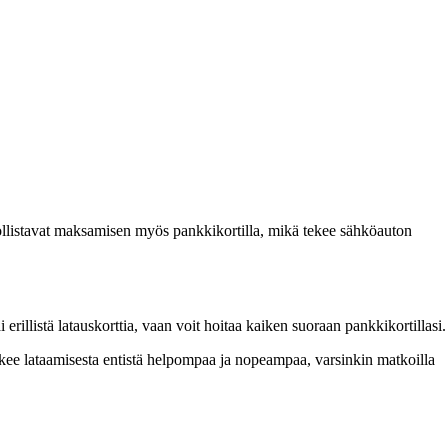
ollistavat maksamisen myös pankkikortilla, mikä tekee sähköauton
rillistä latauskorttia, vaan voit hoitaa kaiken suoraan pankkikortillasi.
ekee lataamisesta entistä helpompaa ja nopeampaa, varsinkin matkoilla