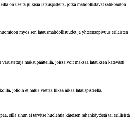
la on useita julkisia latauspisteitä, jotka mahdollistavat sähköauton
aa huomioon myös sen latausmahdollisuudet ja yhteensopivuus erilaisten
varustettuja maksupäätteillä, joissa voit maksaa latauksen kätevästi
la, jolloin et halua viettää liikaa aikaa latauspisteellä.
 sillä sinun ei tarvitse huolehtia käteisen rahankäytöstä tai erillisistä