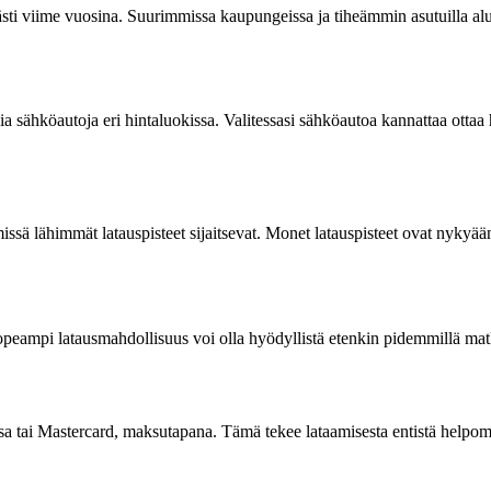
i viime vuosina. Suurimmissa kaupungeissa ja tiheämmin asutuilla alueil
via sähköautoja eri hintaluokissa. Valitessasi sähköautoa kannattaa ott
sä lähimmät latauspisteet sijaitsevat. Monet latauspisteet ovat nykyään 
peampi latausmahdollisuus voi olla hyödyllistä etenkin pidemmillä matkoil
a tai Mastercard, maksutapana. Tämä tekee lataamisesta entistä helpompaa,