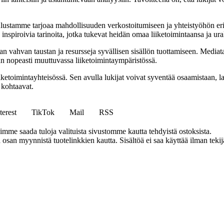
tamme tarjoaa mahdollisuuden verkostoitumiseen ja yhteistyöhön eri alo
ja inspiroivia tarinoita, jotka tukevat heidän omaa liiketoimintaansa ja ur
ahvan taustan ja resursseja syvällisen sisällön tuottamiseen. Mediatalon
maan nopeasti muuttuvassa liiketoimintaympäristössä.
etoimintayhteisössä. Sen avulla lukijat voivat syventää osaamistaan, la
 kohtaavat.
terest
TikTok
Mail
RSS
mme saada tuloja valituista sivustomme kautta tehdyistä ostoksista.
an myynnistä tuotelinkkien kautta. Sisältöä ei saa käyttää ilman tekijän