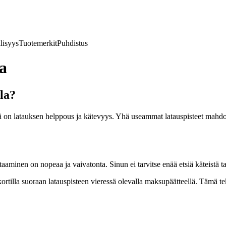
lisyys
Tuotemerkit
Puhdistus
a
la?
jä on latauksen helppous ja kätevyys. Yhä useammat latauspisteet mahd
inen on nopeaa ja vaivatonta. Sinun ei tarvitse enää etsiä käteistä tai e
rtilla suoraan latauspisteen vieressä olevalla maksupäätteellä. Tämä t