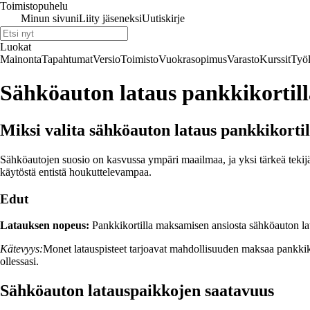
Toimistopuhelu
Minun sivuni
Liity jäseneksi
Uutiskirje
Luokat
Mainonta
Tapahtumat
Versio
Toimisto
Vuokrasopimus
Varasto
Kurssit
Työl
Sähköauton lataus pankkikortill
Miksi valita sähköauton lataus pankkikortil
Sähköautojen suosio on kasvussa ympäri maailmaa, ja yksi tärkeä teki
käytöstä entistä houkuttelevampaa.
Edut
Latauksen nopeus:
Pankkikortilla maksamisen ansiosta sähköauton lataam
Kätevyys:
Monet latauspisteet tarjoavat mahdollisuuden maksaa pankkiko
ollessasi.
Sähköauton latauspaikkojen saatavuus