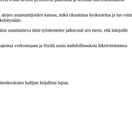
jen asiantuntijoiden kanssa, mikä rikastuttaa keskustelua ja tuo esiin
akehitystään.
 asiantunteva tiimi työskentelee jatkuvasti sen eteen, että lukijoille
ajentaa verkostojaan ja löytää uusia mahdollisuuksia liiketoimintansa
oikeuksien haltijan kirjallista lupaa.