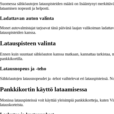
Suomessa sähköautojen latauspisteiden määrä on lisääntynyt merkittäväst
lataamisen nopeasti ja helposti.
Ladattavan auton valinta
Monet autovalmistajat tarjoavat tänä päivänä laajan valikoiman ladatta
latauspisteiden kanssa.
Latauspisteen valinta
Ennen kuin suuntaat sähköauton kanssa matkaan, kannattaa tarkistaa, mis
pankkikortilla.
Latausnopeus ja -teho
Sähköautojen latausnopeudet ja -tehot vaihtelevat eri latauspisteissä. No
Pankkikortin käyttö lataamisessa
Monissa latauspisteissä voit käyttää yleisimpiä pankkikortteja, kuten Vis
latauskorteista.