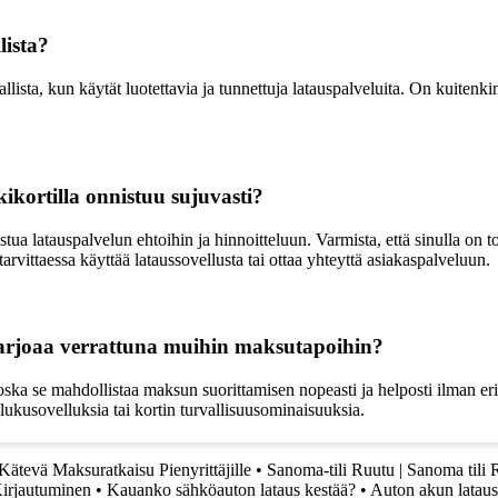
lista?
lista, kun käytät luotettavia ja tunnettuja latauspalveluita. On kuitenkin
ikortilla onnistuu sujuvasti?
a latauspalvelun ehtoihin ja hinnoitteluun. Varmista, että sinulla on toi
 tarvittaessa käyttää lataussovellusta tai ottaa yhteyttä asiakaspalveluun.
tarjoaa verrattuna muihin maksutapoihin?
ka se mahdollistaa maksun suorittamisen nopeasti ja helposti ilman erill
slukusovelluksia tai kortin turvallisuusominaisuuksia.
ätevä Maksuratkaisu Pienyrittäjille
•
Sanoma-tili Ruutu | Sanoma tili 
Kirjautuminen
•
Kauanko sähköauton lataus kestää?
•
Auton akun lataus