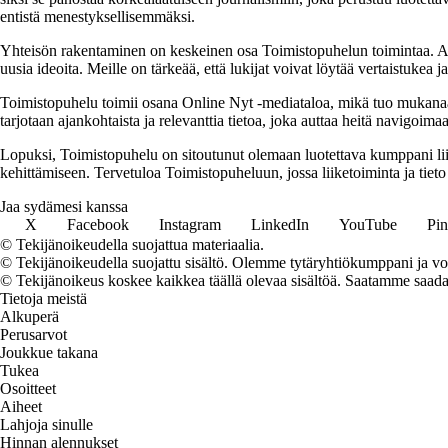
entistä menestyksellisemmäksi.
Yhteisön rakentaminen on keskeinen osa Toimistopuhelun toimintaa. Alus
uusia ideoita. Meille on tärkeää, että lukijat voivat löytää vertaistukea 
Toimistopuhelu toimii osana Online Nyt -mediataloa, mikä tuo mukanaan v
tarjotaan ajankohtaista ja relevanttia tietoa, joka auttaa heitä navigoi
Lopuksi, Toimistopuhelu on sitoutunut olemaan luotettava kumppani liik
kehittämiseen. Tervetuloa Toimistopuheluun, jossa liiketoiminta ja tieto
Jaa sydämesi kanssa
X
Facebook
Instagram
LinkedIn
YouTube
Pin
© Tekijänoikeudella suojattua materiaalia.
© Tekijänoikeudella suojattu sisältö. Olemme tytäryhtiökumppani ja voi
© Tekijänoikeus koskee kaikkea täällä olevaa sisältöä. Saatamme saada os
Tietoja meistä
Alkuperä
Perusarvot
Joukkue takana
Tukea
Osoitteet
Aiheet
Lahjoja sinulle
Hinnan alennukset