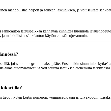
inen mahdollistaa helpon ja selkeän laskutuksen, ja voit seurata sähköau
i sähköauton latauspaikkaa kannattaa kiinnittää huomiota latausnopeutee
, ja mahdollistaa sähköauton käytön entistä sujuvammin.
tännössä?
steillä, joissa on integroitu maksupääte. Ensinnäkin sinun tulee kytkeä a
 alkaa automaattisesti ja voit seurata latauksen etenemistä tarvittaessa
kikortilla?
 tiedot, kuten kortin numeron, voimassaoloajan ja turvakoodin. Lisäksi s