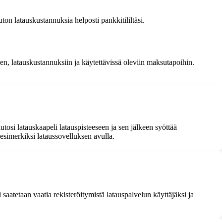
ton latauskustannuksia helposti pankkitililtäsi.
n, latauskustannuksiin ja käytettävissä oleviin maksutapoihin.
utosi latauskaapeli latauspisteeseen ja sen jälkeen syöttää
 esimerkiksi lataussovelluksen avulla.
aatetaan vaatia rekisteröitymistä latauspalvelun käyttäjäksi ja