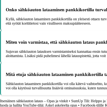
Onko sähköauton lataaminen pankkikortilla turval
Kyllä, sähköauton lataaminen pankkikortilla on yleisesti ottaen turval
että syötät korttitietosi vain viralliseen maksupäätteeseen.
Miten voin varmistaa, että sähköauton lataus pankk
Sujuvan sähköauton latauksen varmistamiseksi kannattaa ensin tutustu
aloittamista. Lisäksi pidä puhelimesi lähellä latauspistettä, jotta voit
Mitä etuja sähköauton lataaminen pankkikortilla 
Sähköauton lataaminen pankkikortilla voi olla kätevä vaihtoehto, kos
voi olla käytössä turvallisuutta lisääviä ominaisuuksia, kuten tunnu
Itsenäinen sähköauton lataus – Opas ja vinkit
•
SumUp Tili: Helppo ja K
luoda ja hallita YouTube-tiliä: Askel askeleelta opas
•
Facebook-tilille 