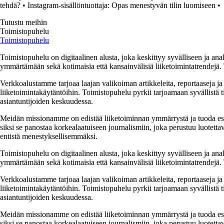
tehdä?
•
Instagram-sisällöntuottaja: Opas menestyvän tilin luomiseen
•
Tutustu meihin
Toimistopuhelu
Toimistopuhelu
Toimistopuhelu on digitaalinen alusta, joka keskittyy syvälliseen ja anal
ymmärtämään sekä kotimaisia että kansainvälisiä liiketoimintatrendejä. 
Verkkoalustamme tarjoaa laajan valikoiman artikkeleita, reportaaseja ja a
liiketoimintakäytäntöihin. Toimistopuhelu pyrkii tarjoamaan syvällistä ti
asiantuntijoiden keskuudessa.
Meidän missionamme on edistää liiketoiminnan ymmärrystä ja tuoda esiin e
siksi se panostaa korkealaatuiseen journalismiin, joka perustuu luotettavi
entistä menestyksellisemmäksi.
Toimistopuhelu on digitaalinen alusta, joka keskittyy syvälliseen ja anal
ymmärtämään sekä kotimaisia että kansainvälisiä liiketoimintatrendejä. 
Verkkoalustamme tarjoaa laajan valikoiman artikkeleita, reportaaseja ja a
liiketoimintakäytäntöihin. Toimistopuhelu pyrkii tarjoamaan syvällistä ti
asiantuntijoiden keskuudessa.
Meidän missionamme on edistää liiketoiminnan ymmärrystä ja tuoda esiin e
siksi se panostaa korkealaatuiseen journalismiin, joka perustuu luotettavi