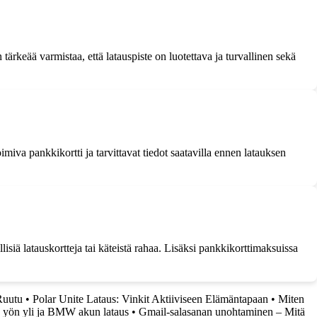
 tärkeää varmistaa, että latauspiste on luotettava ja turvallinen sekä
miva pankkikortti ja tarvittavat tiedot saatavilla ennen latauksen
isiä latauskortteja tai käteistä rahaa. Lisäksi pankkikorttimaksuissa
Ruutu
•
Polar Unite Lataus: Vinkit Aktiiviseen Elämäntapaan
•
Miten
 yön yli ja BMW akun lataus
•
Gmail-salasanan unohtaminen – Mitä