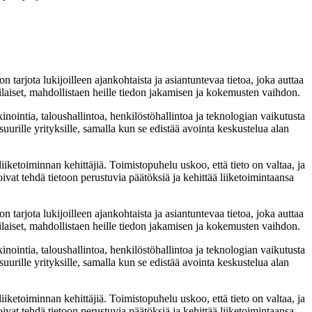
 tarjota lukijoilleen ajankohtaista ja asiantuntevaa tietoa, joka auttaa
tilaiset, mahdollistaen heille tiedon jakamisen ja kokemusten vaihdon.
inointia, taloushallintoa, henkilöstöhallintoa ja teknologian vaikutusta
uurille yrityksille, samalla kun se edistää avointa keskustelua alan
iketoiminnan kehittäjiä. Toimistopuhelu uskoo, että tieto on valtaa, ja
oivat tehdä tietoon perustuvia päätöksiä ja kehittää liiketoimintaansa
 tarjota lukijoilleen ajankohtaista ja asiantuntevaa tietoa, joka auttaa
tilaiset, mahdollistaen heille tiedon jakamisen ja kokemusten vaihdon.
inointia, taloushallintoa, henkilöstöhallintoa ja teknologian vaikutusta
uurille yrityksille, samalla kun se edistää avointa keskustelua alan
iketoiminnan kehittäjiä. Toimistopuhelu uskoo, että tieto on valtaa, ja
oivat tehdä tietoon perustuvia päätöksiä ja kehittää liiketoimintaansa