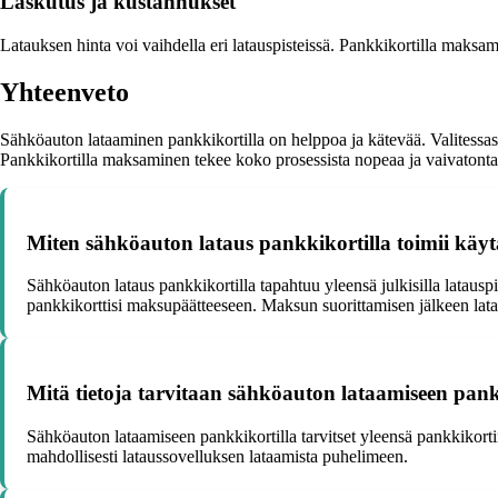
Laskutus ja kustannukset
Latauksen hinta voi vaihdella eri latauspisteissä. Pankkikortilla maksam
Yhteenveto
Sähköauton lataaminen pankkikortilla on helppoa ja kätevää. Valitessas
Pankkikortilla maksaminen tekee koko prosessista nopeaa ja vaivatonta
Miten sähköauton lataus pankkikortilla toimii käy
Sähköauton lataus pankkikortilla tapahtuu yleensä julkisilla latauspi
pankkikorttisi maksupäätteeseen. Maksun suorittamisen jälkeen lataus
Mitä tietoja tarvitaan sähköauton lataamiseen pank
Sähköauton lataamiseen pankkikortilla tarvitset yleensä pankkikortin
mahdollisesti lataussovelluksen lataamista puhelimeen.