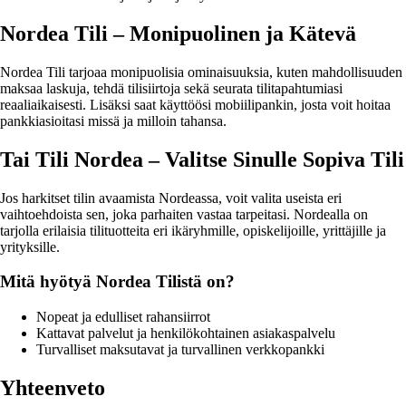
Nordea Tili – Monipuolinen ja Kätevä
Nordea Tili tarjoaa monipuolisia ominaisuuksia, kuten mahdollisuuden
maksaa laskuja, tehdä tilisiirtoja sekä seurata tilitapahtumiasi
reaaliaikaisesti. Lisäksi saat käyttöösi mobiilipankin, josta voit hoitaa
pankkiasioitasi missä ja milloin tahansa.
Tai Tili Nordea – Valitse Sinulle Sopiva Tili
Jos harkitset tilin avaamista Nordeassa, voit valita useista eri
vaihtoehdoista sen, joka parhaiten vastaa tarpeitasi. Nordealla on
tarjolla erilaisia tilituotteita eri ikäryhmille, opiskelijoille, yrittäjille ja
yrityksille.
Mitä hyötyä Nordea Tilistä on?
Nopeat ja edulliset rahansiirrot
Kattavat palvelut ja henkilökohtainen asiakaspalvelu
Turvalliset maksutavat ja turvallinen verkkopankki
Yhteenveto