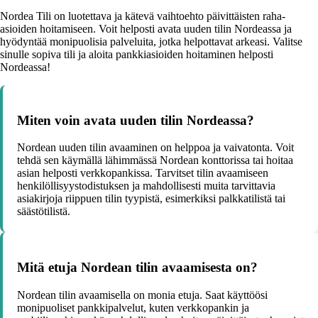
Nordea Tili on luotettava ja kätevä vaihtoehto päivittäisten raha-
asioiden hoitamiseen. Voit helposti avata uuden tilin Nordeassa ja
hyödyntää monipuolisia palveluita, jotka helpottavat arkeasi. Valitse
sinulle sopiva tili ja aloita pankkiasioiden hoitaminen helposti
Nordeassa!
Miten voin avata uuden tilin Nordeassa?
Nordean uuden tilin avaaminen on helppoa ja vaivatonta. Voit
tehdä sen käymällä lähimmässä Nordean konttorissa tai hoitaa
asian helposti verkkopankissa. Tarvitset tilin avaamiseen
henkilöllisyystodistuksen ja mahdollisesti muita tarvittavia
asiakirjoja riippuen tilin tyypistä, esimerkiksi palkkatilistä tai
säästötilistä.
Mitä etuja Nordean tilin avaamisesta on?
Nordean tilin avaamisella on monia etuja. Saat käyttöösi
monipuoliset pankkipalvelut, kuten verkkopankin ja