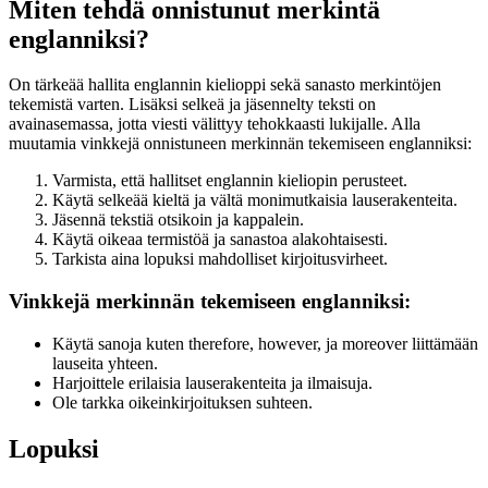
Miten tehdä onnistunut merkintä
englanniksi?
On tärkeää hallita englannin kielioppi sekä sanasto merkintöjen
tekemistä varten. Lisäksi selkeä ja jäsennelty teksti on
avainasemassa, jotta viesti välittyy tehokkaasti lukijalle. Alla
muutamia vinkkejä onnistuneen merkinnän tekemiseen englanniksi:
Varmista, että hallitset englannin kieliopin perusteet.
Käytä selkeää kieltä ja vältä monimutkaisia lauserakenteita.
Jäsennä tekstiä otsikoin ja kappalein.
Käytä oikeaa termistöä ja sanastoa alakohtaisesti.
Tarkista aina lopuksi mahdolliset kirjoitusvirheet.
Vinkkejä merkinnän tekemiseen englanniksi:
Käytä sanoja kuten therefore, however, ja moreover liittämään
lauseita yhteen.
Harjoittele erilaisia lauserakenteita ja ilmaisuja.
Ole tarkka oikeinkirjoituksen suhteen.
Lopuksi