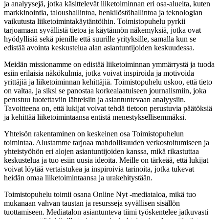
ja analyysejä, jotka käsittelevät liiketoiminnan eri osa-alueita, kuten
markkinointia, taloushallintoa, henkilöstöhallintoa ja teknologian
vaikutusta liiketoimintakäytäntöihin. Toimistopuhelu pyrkii
tarjoamaan syvällistä tietoa ja käytännön näkemyksiä, jotka ovat
hyödyllisiä sekä pienille että suurille yrityksille, samalla kun se
edistää avointa keskustelua alan asiantuntijoiden keskuudessa.
Meidän missionamme on edistää liiketoiminnan ymmärrystä ja tuoda
esiin erilaisia näkökulmia, jotka voivat inspiroida ja motivoida
yrittäjiä ja liiketoiminnan kehittäjiä. Toimistopuhelu uskoo, että tieto
on valtaa, ja siksi se panostaa korkealaatuiseen journalismiin, joka
perustuu luotettaviin lähteisiin ja asiantuntevaan analyysiin.
Tavoitteena on, että lukijat voivat tehdä tietoon perustuvia päätöksiä
ja kehittää liiketoimintaansa entistä menestyksellisemmäksi.
Yhteisön rakentaminen on keskeinen osa Toimistopuhelun
toimintaa. Alustamme tarjoaa mahdollisuuden verkostoitumiseen ja
yhteistyöhön eri alojen asiantuntijoiden kanssa, mikä rikastuttaa
keskustelua ja tuo esiin uusia ideoita. Meille on tärkeää, että lukijat
voivat löytää vertaistukea ja inspiroivia tarinoita, jotka tukevat
heidän omaa liiketoimintaansa ja urakehitystään.
Toimistopuhelu toimii osana Online Nyt -mediataloa, mikä tuo
mukanaan vahvan taustan ja resursseja syvällisen sisällön
tuottamiseen. Mediatalon asiantunteva tiimi työskentelee jatkuvasti