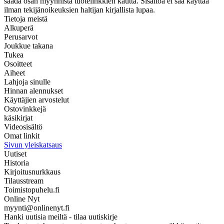
saada osan myynnistä tuotelinkkien kautta. Sisältöä ei saa käyttää
ilman tekijänoikeuksien haltijan kirjallista lupaa.
Tietoja meistä
Alkuperä
Perusarvot
Joukkue takana
Tukea
Osoitteet
Aiheet
Lahjoja sinulle
Hinnan alennukset
Käyttäjien arvostelut
Ostovinkkejä
käsikirjat
Videosisältö
Omat linkit
Sivun yleiskatsaus
Uutiset
Historia
Kirjoitusnurkkaus
Tilausstream
Toimistopuhelu.fi
Online Nyt
myynti@onlinenyt.fi
Hanki uutisia meiltä - tilaa uutiskirje