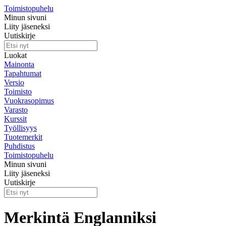
Toimistopuhelu
Minun sivuni
Liity jäseneksi
Uutiskirje
Luokat
Mainonta
Tapahtumat
Versio
Toimisto
Vuokrasopimus
Varasto
Kurssit
Työllisyys
Tuotemerkit
Puhdistus
Toimistopuhelu
Minun sivuni
Liity jäseneksi
Uutiskirje
Merkintä Englanniksi