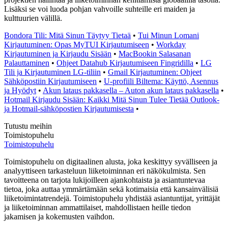
Lisäksi se voi luoda pohjan vahvoille suhteille eri maiden ja
kulttuurien välillä.
Bondora Tili: Mitä Sinun Täytyy Tietaä
•
Tui Minun Lomani
Kirjautuminen: Opas MyTUI Kirjautumiseen
•
Workday
Kirjautuminen ja Kirjaudu Sisään
•
MacBookin Salasanan
Palauttaminen
•
Ohjeet Datahub Kirjautumiseen Fingridilla
•
LG
Tili ja Kirjautuminen LG-tiliin
•
Gmail Kirjautuminen: Ohjeet
Sähköpostiin Kirjautumiseen
•
U-profiili Biltema: Käyttö, Asennus
ja Hyödyt
•
Akun lataus pakkasella – Auton akun lataus pakkasella
•
Hotmail Kirjaudu Sisään: Kaikki Mitä Sinun Tulee Tietää Outlook-
ja Hotmail-sähköpostien Kirjautumisesta
•
Tutustu meihin
Toimistopuhelu
Toimistopuhelu
Toimistopuhelu on digitaalinen alusta, joka keskittyy syvälliseen ja
analyyttiseen tarkasteluun liiketoiminnan eri näkökulmista. Sen
tavoitteena on tarjota lukijoilleen ajankohtaista ja asiantuntevaa
tietoa, joka auttaa ymmärtämään sekä kotimaisia että kansainvälisiä
liiketoimintatrendejä. Toimistopuhelu yhdistää asiantuntijat, yrittäjät
ja liiketoiminnan ammattilaiset, mahdollistaen heille tiedon
jakamisen ja kokemusten vaihdon.