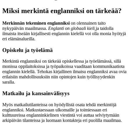
Miksi merkintä englanniksi on tärkeää?
Merkinnän tekeminen englanniksi
on olennainen taito
nykypäivän maailmassa.
Englanti on globaali kieli,
ja taidolla
ilmaista itseään kirjallisesti englannin kielellä voi olla monia hyötyjä
eri elämänalueilla.
Opiskelu ja työelämä
Merkintä englanniksi on tärkeää opiskellessa ja työelämässä, sillä
monissa oppilaitoksissa ja työpaikoissa vaaditaan kommunikaatiota
englannin kielellä. Tehokas kirjallinen ilmaisu englanniksi avaa ovia
erilaisiin mahdollisuuksiin niin opintojen kuin työllisyydenkin
saralla.
Matkailu ja kansainvälisyys
Myös matkailutilanteissa on hyödyllistä osata tehdä merkintöjä
englanniksi. Matkustaessaan ulkomaille ja toimiessaan eri
kulttuureissa englanninkielinen viestintä voi auttaa selviytymään
arkipäivän tilanteissa ja luomaan kontakteja eri puolilla maailmaa.