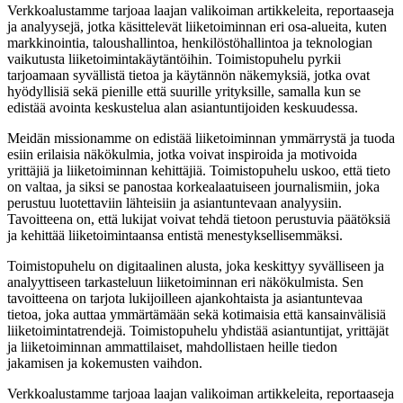
Verkkoalustamme tarjoaa laajan valikoiman artikkeleita, reportaaseja
ja analyysejä, jotka käsittelevät liiketoiminnan eri osa-alueita, kuten
markkinointia, taloushallintoa, henkilöstöhallintoa ja teknologian
vaikutusta liiketoimintakäytäntöihin. Toimistopuhelu pyrkii
tarjoamaan syvällistä tietoa ja käytännön näkemyksiä, jotka ovat
hyödyllisiä sekä pienille että suurille yrityksille, samalla kun se
edistää avointa keskustelua alan asiantuntijoiden keskuudessa.
Meidän missionamme on edistää liiketoiminnan ymmärrystä ja tuoda
esiin erilaisia näkökulmia, jotka voivat inspiroida ja motivoida
yrittäjiä ja liiketoiminnan kehittäjiä. Toimistopuhelu uskoo, että tieto
on valtaa, ja siksi se panostaa korkealaatuiseen journalismiin, joka
perustuu luotettaviin lähteisiin ja asiantuntevaan analyysiin.
Tavoitteena on, että lukijat voivat tehdä tietoon perustuvia päätöksiä
ja kehittää liiketoimintaansa entistä menestyksellisemmäksi.
Toimistopuhelu on digitaalinen alusta, joka keskittyy syvälliseen ja
analyyttiseen tarkasteluun liiketoiminnan eri näkökulmista. Sen
tavoitteena on tarjota lukijoilleen ajankohtaista ja asiantuntevaa
tietoa, joka auttaa ymmärtämään sekä kotimaisia että kansainvälisiä
liiketoimintatrendejä. Toimistopuhelu yhdistää asiantuntijat, yrittäjät
ja liiketoiminnan ammattilaiset, mahdollistaen heille tiedon
jakamisen ja kokemusten vaihdon.
Verkkoalustamme tarjoaa laajan valikoiman artikkeleita, reportaaseja