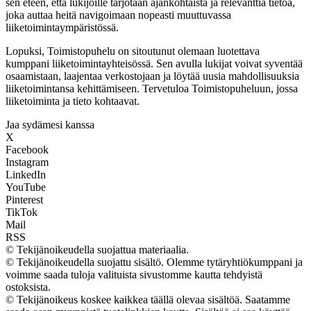
sen eteen, että lukijoille tarjotaan ajankohtaista ja relevanttia tietoa,
joka auttaa heitä navigoimaan nopeasti muuttuvassa
liiketoimintaympäristössä.
Lopuksi, Toimistopuhelu on sitoutunut olemaan luotettava
kumppani liiketoimintayhteisössä. Sen avulla lukijat voivat syventää
osaamistaan, laajentaa verkostojaan ja löytää uusia mahdollisuuksia
liiketoimintansa kehittämiseen. Tervetuloa Toimistopuheluun, jossa
liiketoiminta ja tieto kohtaavat.
Jaa sydämesi kanssa
X
Facebook
Instagram
LinkedIn
YouTube
Pinterest
TikTok
Mail
RSS
© Tekijänoikeudella suojattua materiaalia.
© Tekijänoikeudella suojattu sisältö. Olemme tytäryhtiökumppani ja
voimme saada tuloja valituista sivustomme kautta tehdyistä
ostoksista.
© Tekijänoikeus koskee kaikkea täällä olevaa sisältöä. Saatamme