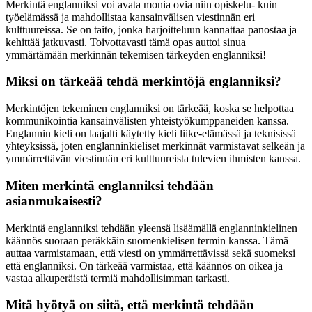
Merkintä englanniksi voi avata monia ovia niin opiskelu- kuin
työelämässä ja mahdollistaa kansainvälisen viestinnän eri
kulttuureissa. Se on taito, jonka harjoitteluun kannattaa panostaa ja
kehittää jatkuvasti. Toivottavasti tämä opas auttoi sinua
ymmärtämään merkinnän tekemisen tärkeyden englanniksi!
Miksi on tärkeää tehdä merkintöjä englanniksi?
Merkintöjen tekeminen englanniksi on tärkeää, koska se helpottaa
kommunikointia kansainvälisten yhteistyökumppaneiden kanssa.
Englannin kieli on laajalti käytetty kieli liike-elämässä ja teknisissä
yhteyksissä, joten englanninkieliset merkinnät varmistavat selkeän ja
ymmärrettävän viestinnän eri kulttuureista tulevien ihmisten kanssa.
Miten merkintä englanniksi tehdään
asianmukaisesti?
Merkintä englanniksi tehdään yleensä lisäämällä englanninkielinen
käännös suoraan peräkkäin suomenkielisen termin kanssa. Tämä
auttaa varmistamaan, että viesti on ymmärrettävissä sekä suomeksi
että englanniksi. On tärkeää varmistaa, että käännös on oikea ja
vastaa alkuperäistä termiä mahdollisimman tarkasti.
Mitä hyötyä on siitä, että merkintä tehdään