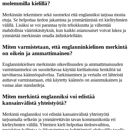
molemmilla kielillä?
Merkinnän tekeminen sekä suomeksi että englanniksi tarjoaa monia
etuja. Se helpottaa tiedon jakamista ja ymmärtämistä eri kieliryhmien
välillä. Lisäksi se voi parantaa työn tehokkuutta ja vähentää
mahdollisia väärinkäsityksiä, kun kaikki asianosaiset voivat lukea ja
ymmärtää merkinnän omalla äidinkielellään.
Miten varmistetaan, että englanninkielinen merkintä
on oikein ja ammattimainen?
Englanninkielisen merkinnän oikeellisuuden ja ammattimaisuuden
varmistamiseksi on suositeltavaa käyttää kielitaitoista henkilöä tai
tarvittaessa käännöspalvelua. Tarkistaminen ja vertailu eri lähteistä
auttavat varmistamaan, että käytetty käännös on asianmukainen ja
vastaa alan standardeja.
Miten merkintä englanniksi voi edistää
kansainvälistä yhteistyötä?
Merkintä englanniksi voi edistää kansainvälistä yhteistyötä
tarjoamalla selkeän ja ymmärrettävän tavan kommunikoida eri
kieliryhmien välillä. Yhteinen kieli helpottaa tiedonvaihtoa,
projektien hallintaa ja liiketoiminnan kehittämistä globaalilla tasolla.