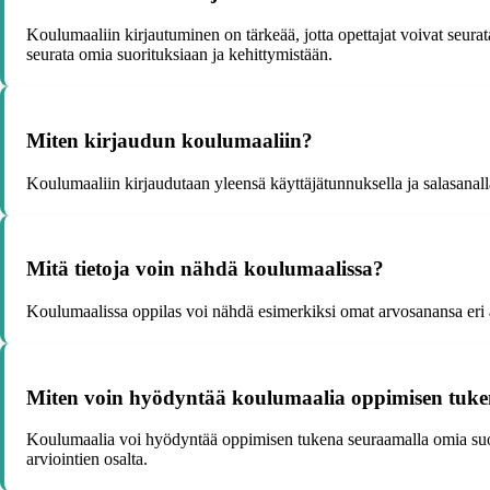
Koulumaaliin kirjautuminen on tärkeää, jotta opettajat voivat seurata
seurata omia suorituksiaan ja kehittymistään.
Miten kirjaudun koulumaaliin?
Koulumaaliin kirjaudutaan yleensä käyttäjätunnuksella ja salasanalla
Mitä tietoja voin nähdä koulumaalissa?
Koulumaalissa oppilas voi nähdä esimerkiksi omat arvosanansa eri ain
Miten voin hyödyntää koulumaalia oppimisen tuk
Koulumaalia voi hyödyntää oppimisen tukena seuraamalla omia suorit
arviointien osalta.