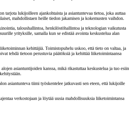
 tarjota lukijoilleen ajankohtaista ja asiantuntevaa tietoa, joka auttaa
tilaiset, mahdollistaen heille tiedon jakamisen ja kokemusten vaihdon.
inointia, taloushallintoa, henkilöstöhallintoa ja teknologian vaikutusta
uurille yrityksille, samalla kun se edistää avointa keskustelua alan
iketoiminnan kehittäjiä. Toimistopuhelu uskoo, että tieto on valtaa, ja
oivat tehdä tietoon perustuvia päätöksiä ja kehittää liiketoimintaansa
jen asiantuntijoiden kanssa, mikä rikastuttaa keskustelua ja tuo esiin
akehitystään.
 asiantunteva tiimi työskentelee jatkuvasti sen eteen, että lukijoille
ajentaa verkostojaan ja löytää uusia mahdollisuuksia liiketoimintansa