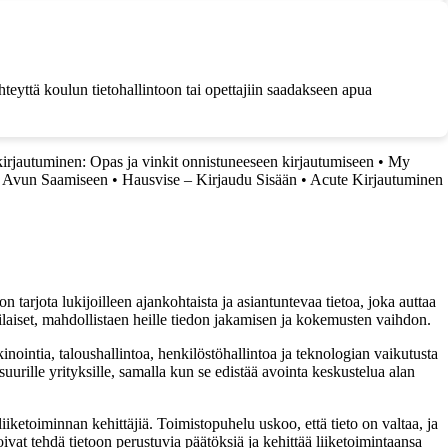
teyttä koulun tietohallintoon tai opettajiin saadakseen apua
rjautuminen: Opas ja vinkit onnistuneeseen kirjautumiseen
•
My
a Avun Saamiseen
•
Hausvise – Kirjaudu Sisään
•
Acute Kirjautuminen
 tarjota lukijoilleen ajankohtaista ja asiantuntevaa tietoa, joka auttaa
tilaiset, mahdollistaen heille tiedon jakamisen ja kokemusten vaihdon.
inointia, taloushallintoa, henkilöstöhallintoa ja teknologian vaikutusta
uurille yrityksille, samalla kun se edistää avointa keskustelua alan
iketoiminnan kehittäjiä. Toimistopuhelu uskoo, että tieto on valtaa, ja
oivat tehdä tietoon perustuvia päätöksiä ja kehittää liiketoimintaansa