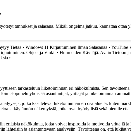
?
yötetyt tunnukset ja salasana. Mikäli ongelma jatkuu, kannattaa ottaa yh
äytyy Tietaä
•
Windows 11 Kirjautuminen Ilman Salasanaa
•
YouTube-ki
jautuminen: Ohjeet ja Vinkit
•
Huumeiden Käyttäjä: Avain Tietoon j
uksia
•
yyttiseen tarkasteluun liiketoiminnan eri näkökulmista. Sen tavoitteena on
Toimistopuhelu yhdistää asiantuntijat, yrittäjät ja liiketoiminnan ammat
nalyysejä, jotka käsittelevät liiketoiminnan eri osa-alueita, kuten markk
etoa ja käytännön näkemyksiä, jotka ovat hyödyllisiä sekä pienille että s
rilaisia näkökulmia, jotka voivat inspiroida ja motivoida yrittäjiä ja li
in lähteisiin ja asiantuntevaan analyysiin. Tavoitteena on, että lukijat v