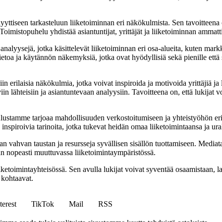
yyttiseen tarkasteluun liiketoiminnan eri näkökulmista. Sen tavoitteena on
Toimistopuhelu yhdistää asiantuntijat, yrittäjät ja liiketoiminnan ammat
nalyysejä, jotka käsittelevät liiketoiminnan eri osa-alueita, kuten markk
etoa ja käytännön näkemyksiä, jotka ovat hyödyllisiä sekä pienille että s
rilaisia näkökulmia, jotka voivat inspiroida ja motivoida yrittäjiä ja li
in lähteisiin ja asiantuntevaan analyysiin. Tavoitteena on, että lukijat v
tamme tarjoaa mahdollisuuden verkostoitumiseen ja yhteistyöhön eri alo
ja inspiroivia tarinoita, jotka tukevat heidän omaa liiketoimintaansa ja ur
ahvan taustan ja resursseja syvällisen sisällön tuottamiseen. Mediatalon
maan nopeasti muuttuvassa liiketoimintaympäristössä.
etoimintayhteisössä. Sen avulla lukijat voivat syventää osaamistaan, la
 kohtaavat.
terest
TikTok
Mail
RSS