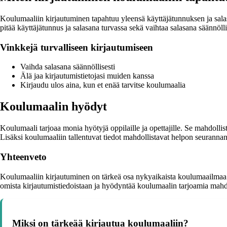
Koulumaaliin kirjautuminen tapahtuu yleensä käyttäjätunnuksen ja salasa
pitää käyttäjätunnus ja salasana turvassa sekä vaihtaa salasana säännöllis
Vinkkejä turvalliseen kirjautumiseen
Vaihda salasana säännöllisesti
Älä jaa kirjautumistietojasi muiden kanssa
Kirjaudu ulos aina, kun et enää tarvitse koulumaalia
Koulumaalin hyödyt
Koulumaali tarjoaa monia hyötyjä oppilaille ja opettajille. Se mahdo
Lisäksi koulumaaliin tallentuvat tiedot mahdollistavat helpon seuranna
Yhteenveto
Koulumaaliin kirjautuminen on tärkeä osa nykyaikaista koulumaailmaa. Se
omista kirjautumistiedoistaan ja hyödyntää koulumaalin tarjoamia mah
Miksi on tärkeää kirjautua koulumaaliin?