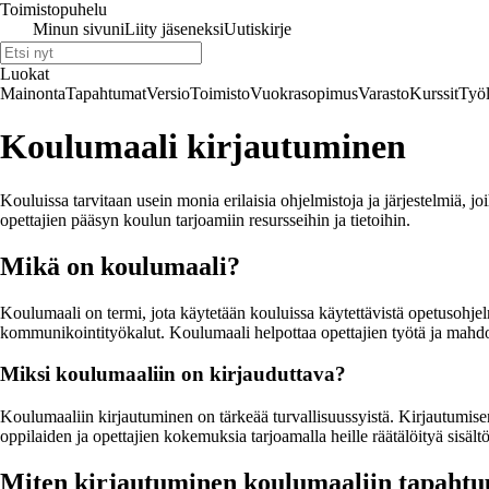
Toimistopuhelu
Minun sivuni
Liity jäseneksi
Uutiskirje
Luokat
Mainonta
Tapahtumat
Versio
Toimisto
Vuokrasopimus
Varasto
Kurssit
Työl
Koulumaali kirjautuminen
Kouluissa tarvitaan usein monia erilaisia ohjelmistoja ja järjestelmiä, jo
opettajien pääsyn koulun tarjoamiin resursseihin ja tietoihin.
Mikä on koulumaali?
Koulumaali on termi, jota käytetään kouluissa käytettävistä opetusohjelm
kommunikointityökalut. Koulumaali helpottaa opettajien työtä ja mahdoll
Miksi koulumaaliin on kirjauduttava?
Koulumaaliin kirjautuminen on tärkeää turvallisuussyistä. Kirjautumisen 
oppilaiden ja opettajien kokemuksia tarjoamalla heille räätälöityä sisältö
Miten kirjautuminen koulumaaliin tapahtu