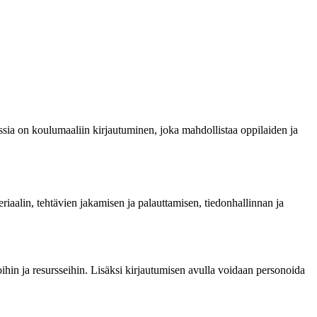
osessia on koulumaaliin kirjautuminen, joka mahdollistaa oppilaiden ja
eriaalin, tehtävien jakamisen ja palauttamisen, tiedonhallinnan ja
oihin ja resursseihin. Lisäksi kirjautumisen avulla voidaan personoida