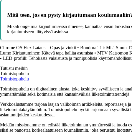
Mitä teen, jos en pysty kirjautumaan koulumaaliin
Mikäli ongelmia kirjautumisessa ilmenee, kannattaa ensin tarkistaa s
kirjautumiseen liittyvissä asioissa.
Chrome OS Flex Lataus – Opas ja vinkit
•
Bondora Tili: Mitä Sinun T
Lumo Kirjautuminen: Kätevä tapa hallita asumista
•
MTV Katsomon Kir
•
LED-profiili: Tehokasta valaistusta ja monipuolisia käyttömahdollisu
Tutustu meihin
Toimistopuhelu
Toimistopuhelu
Toimistopuhelu on digitaalinen alusta, joka keskittyy syvälliseen ja anal
ymmärtämään sekä kotimaisia että kansainvälisiä liiketoimintatrendejä. 
Verkkoalustamme tarjoaa laajan valikoiman artikkeleita, reportaaseja ja a
liiketoimintakäytäntöihin. Toimistopuhelu pyrkii tarjoamaan syvällistä ti
asiantuntijoiden keskuudessa.
Meidän missionamme on edistää liiketoiminnan ymmärrystä ja tuoda esiin e
siksi se panostaa korkealaatuiseen journalismiin, joka perustuu luotettavi