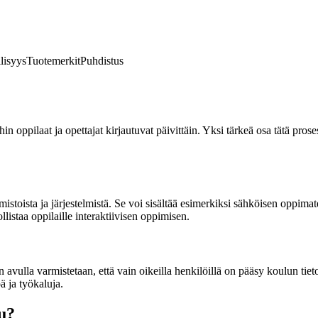
lisyys
Tuotemerkit
Puhdistus
ihin oppilaat ja opettajat kirjautuvat päivittäin. Yksi tärkeä osa tätä pr
istoista ja järjestelmistä. Se voi sisältää esimerkiksi sähköisen oppimat
istaa oppilaille interaktiivisen oppimisen.
avulla varmistetaan, että vain oikeilla henkilöillä on pääsy koulun tiet
ä ja työkaluja.
u?