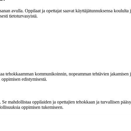
nan avulla. Oppilaat ja opettajat saavat käyttäjätunnuksensa koululta j
esti tietoturvasyistä.
llistaa tehokkaamman kommunikoinnin, nopeamman tehtävien jakamisen j
n oppimisen edistymisestä.
 mahdollistaa oppilaiden ja opettajien tehokkaan ja turvallisen pääsyn 
dollisuuksia oppimisen tukemiseen.