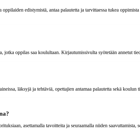
 oppilaiden edistymistä, antaa palautetta ja tarvittaessa tukea oppimista 
, jotka oppilas saa koulultaan. Kirjautumissivulta syötetään annetut tied
eissa, läksyjä ja tehtäviä, opettajien antamaa palautetta sekä koulun ti
ena?
uksiaan, asettamalla tavoitteita ja seuraamalla niiden saavuttamista, 