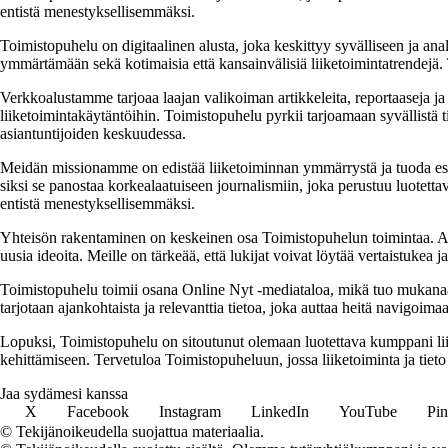
entistä menestyksellisemmäksi.
Toimistopuhelu on digitaalinen alusta, joka keskittyy syvälliseen ja anal
ymmärtämään sekä kotimaisia että kansainvälisiä liiketoimintatrendejä. 
Verkkoalustamme tarjoaa laajan valikoiman artikkeleita, reportaaseja ja a
liiketoimintakäytäntöihin. Toimistopuhelu pyrkii tarjoamaan syvällistä ti
asiantuntijoiden keskuudessa.
Meidän missionamme on edistää liiketoiminnan ymmärrystä ja tuoda esiin e
siksi se panostaa korkealaatuiseen journalismiin, joka perustuu luotettavi
entistä menestyksellisemmäksi.
Yhteisön rakentaminen on keskeinen osa Toimistopuhelun toimintaa. Alus
uusia ideoita. Meille on tärkeää, että lukijat voivat löytää vertaistukea 
Toimistopuhelu toimii osana Online Nyt -mediataloa, mikä tuo mukanaan v
tarjotaan ajankohtaista ja relevanttia tietoa, joka auttaa heitä navigoi
Lopuksi, Toimistopuhelu on sitoutunut olemaan luotettava kumppani liik
kehittämiseen. Tervetuloa Toimistopuheluun, jossa liiketoiminta ja tieto
Jaa sydämesi kanssa
X
Facebook
Instagram
LinkedIn
YouTube
Pin
© Tekijänoikeudella suojattua materiaalia.