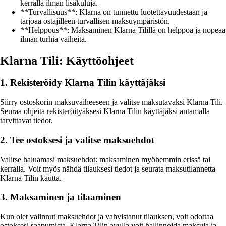
kerralla ilman lisäkuluja.
**Turvallisuus**: Klarna on tunnettu luotettavuudestaan ja
tarjoaa ostajilleen turvallisen maksuympäristön.
**Helppous**: Maksaminen Klarna Tilillä on helppoa ja nopeaa
ilman turhia vaiheita.
Klarna Tili: Käyttöohjeet
1. Rekisteröidy Klarna Tilin käyttäjäksi
Siirry ostoskorin maksuvaiheeseen ja valitse maksutavaksi Klarna Tili.
Seuraa ohjeita rekisteröityäksesi Klarna Tilin käyttäjäksi antamalla
tarvittavat tiedot.
2. Tee ostoksesi ja valitse maksuehdot
Valitse haluamasi maksuehdot: maksaminen myöhemmin erissä tai
kerralla. Voit myös nähdä tilauksesi tiedot ja seurata maksutilannetta
Klarna Tilin kautta.
3. Maksaminen ja tilaaminen
Kun olet valinnut maksuehdot ja vahvistanut tilauksen, voit odottaa
ostoksesi saapumista. Klarna Tilin avulla voit hallinnoida maksuja ja