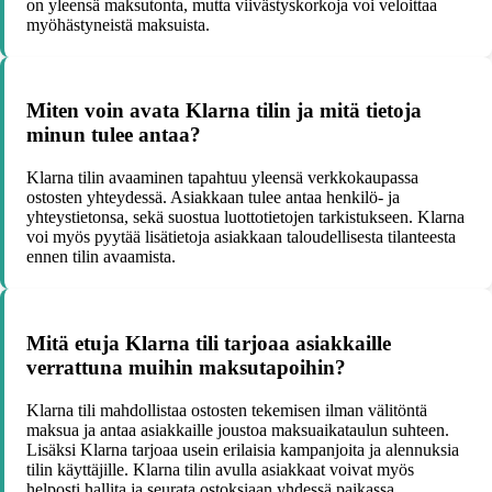
on yleensä maksutonta, mutta viivästyskorkoja voi veloittaa
myöhästyneistä maksuista.
Miten voin avata Klarna tilin ja mitä tietoja
minun tulee antaa?
Klarna tilin avaaminen tapahtuu yleensä verkkokaupassa
ostosten yhteydessä. Asiakkaan tulee antaa henkilö- ja
yhteystietonsa, sekä suostua luottotietojen tarkistukseen. Klarna
voi myös pyytää lisätietoja asiakkaan taloudellisesta tilanteesta
ennen tilin avaamista.
Mitä etuja Klarna tili tarjoaa asiakkaille
verrattuna muihin maksutapoihin?
Klarna tili mahdollistaa ostosten tekemisen ilman välitöntä
maksua ja antaa asiakkaille joustoa maksuaikataulun suhteen.
Lisäksi Klarna tarjoaa usein erilaisia kampanjoita ja alennuksia
tilin käyttäjille. Klarna tilin avulla asiakkaat voivat myös
helposti hallita ja seurata ostoksiaan yhdessä paikassa.