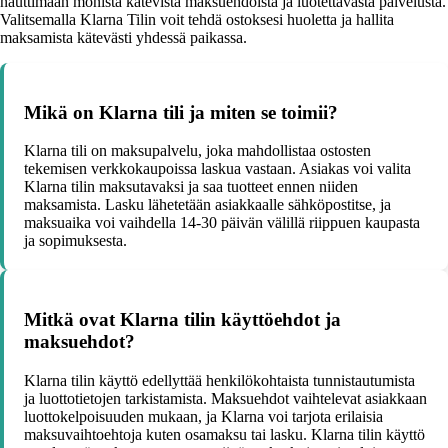
nauttimaan monista kätevistä maksuehdoista ja luotettavasta palvelusta.
Valitsemalla Klarna Tilin voit tehdä ostoksesi huoletta ja hallita
maksamista kätevästi yhdessä paikassa.
Mikä on Klarna tili ja miten se toimii?
Klarna tili on maksupalvelu, joka mahdollistaa ostosten
tekemisen verkkokaupoissa laskua vastaan. Asiakas voi valita
Klarna tilin maksutavaksi ja saa tuotteet ennen niiden
maksamista. Lasku lähetetään asiakkaalle sähköpostitse, ja
maksuaika voi vaihdella 14-30 päivän välillä riippuen kaupasta
ja sopimuksesta.
Mitkä ovat Klarna tilin käyttöehdot ja
maksuehdot?
Klarna tilin käyttö edellyttää henkilökohtaista tunnistautumista
ja luottotietojen tarkistamista. Maksuehdot vaihtelevat asiakkaan
luottokelpoisuuden mukaan, ja Klarna voi tarjota erilaisia
maksuvaihtoehtoja kuten osamaksu tai lasku. Klarna tilin käyttö