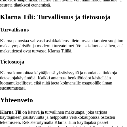
seurata tilauksesi etenemistä.
Klarna Tili: Turvallisuus ja tietosuoja
Turvallisuus
Klarna panostaa vahvasti asiakkaidensa tietoturvaan tarjoten suojatun
maksuympäristön ja modernit turvatoimet. Voit siis luottaa siihen, että
maksutietosi ovat turvassa Klarna Tilillä.
Tietosuoja
Klarna kunnioittaa käyttäjiensä yksityisyyttä ja noudattaa tiukkoja
tietosuojakäytäntöjä. Kaikki antamasi henkilötiedot käsitellään
luottamuksellisesti eikä niitä jaeta kolmansille osapuolille ilman
suostumustasi.
Yhteenveto
Klarna Tili
on kätevä ja turvallinen maksutapa, joka tarjoaa
käyttäjilleen joustavuutta ja helppoutta verkkokaupoissa ostosten
tekemiseen. Rekisteröitymällä Klarna Tilin käyttäjäksi pääset