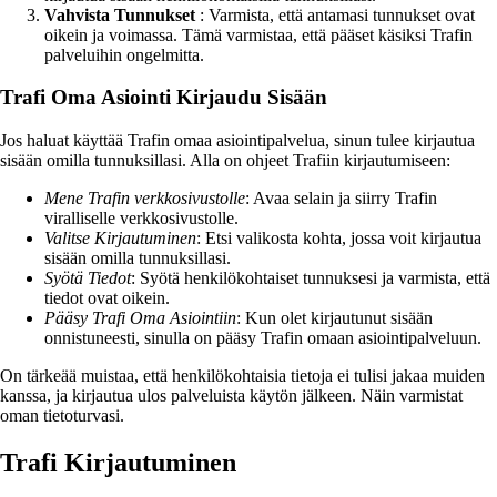
Vahvista Tunnukset
: Varmista, että antamasi tunnukset ovat
oikein ja voimassa. Tämä varmistaa, että pääset käsiksi Trafin
palveluihin ongelmitta.
Trafi Oma Asiointi Kirjaudu Sisään
Jos haluat käyttää Trafin omaa asiointipalvelua, sinun tulee kirjautua
sisään omilla tunnuksillasi. Alla on ohjeet Trafiin kirjautumiseen:
Mene Trafin verkkosivustolle
: Avaa selain ja siirry Trafin
viralliselle verkkosivustolle.
Valitse Kirjautuminen
: Etsi valikosta kohta, jossa voit kirjautua
sisään omilla tunnuksillasi.
Syötä Tiedot
: Syötä henkilökohtaiset tunnuksesi ja varmista, että
tiedot ovat oikein.
Pääsy Trafi Oma Asiointiin
: Kun olet kirjautunut sisään
onnistuneesti, sinulla on pääsy Trafin omaan asiointipalveluun.
On tärkeää muistaa, että henkilökohtaisia tietoja ei tulisi jakaa muiden
kanssa, ja kirjautua ulos palveluista käytön jälkeen. Näin varmistat
oman tietoturvasi.
Trafi Kirjautuminen