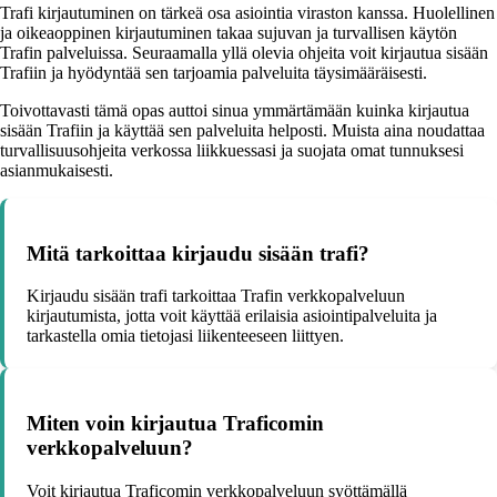
Trafi kirjautuminen on tärkeä osa asiointia viraston kanssa. Huolellinen
ja oikeaoppinen kirjautuminen takaa sujuvan ja turvallisen käytön
Trafin palveluissa. Seuraamalla yllä olevia ohjeita voit kirjautua sisään
Trafiin ja hyödyntää sen tarjoamia palveluita täysimääräisesti.
Toivottavasti tämä opas auttoi sinua ymmärtämään kuinka kirjautua
sisään Trafiin ja käyttää sen palveluita helposti. Muista aina noudattaa
turvallisuusohjeita verkossa liikkuessasi ja suojata omat tunnuksesi
asianmukaisesti.
Mitä tarkoittaa kirjaudu sisään trafi?
Kirjaudu sisään trafi tarkoittaa Trafin verkkopalveluun
kirjautumista, jotta voit käyttää erilaisia asiointipalveluita ja
tarkastella omia tietojasi liikenteeseen liittyen.
Miten voin kirjautua Traficomin
verkkopalveluun?
Voit kirjautua Traficomin verkkopalveluun syöttämällä