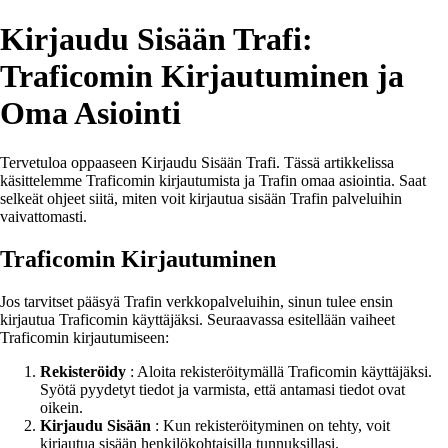
Kirjaudu Sisään Trafi:
Traficomin Kirjautuminen ja
Oma Asiointi
Tervetuloa oppaaseen Kirjaudu Sisään Trafi. Tässä artikkelissa
käsittelemme Traficomin kirjautumista ja Trafin omaa asiointia. Saat
selkeät ohjeet siitä, miten voit kirjautua sisään Trafin palveluihin
vaivattomasti.
Traficomin Kirjautuminen
Jos tarvitset pääsyä Trafin verkkopalveluihin, sinun tulee ensin
kirjautua Traficomin käyttäjäksi. Seuraavassa esitellään vaiheet
Traficomin kirjautumiseen:
Rekisteröidy
: Aloita rekisteröitymällä Traficomin käyttäjäksi.
Syötä pyydetyt tiedot ja varmista, että antamasi tiedot ovat
oikein.
Kirjaudu Sisään
: Kun rekisteröityminen on tehty, voit
kirjautua sisään henkilökohtaisilla tunnuksillasi.