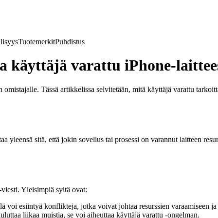
lisyys
Tuotemerkit
Puhdistus
a käyttäjä varattu iPhone-laittee
 omistajalle. Tässä artikkelissa selvitetään, mitä käyttäjä varattu tarko
taa yleensä sitä, että jokin sovellus tai prosessi on varannut laitteen res
viesti. Yleisimpiä syitä ovat:
lä voi esiintyä konflikteja, jotka voivat johtaa resurssien varaamiseen ja 
kuluttaa liikaa muistia, se voi aiheuttaa käyttäjä varattu -ongelman.