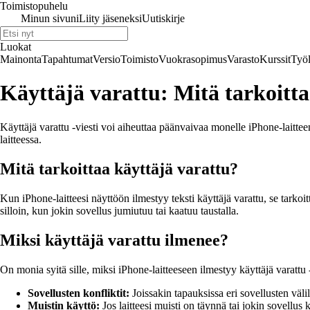
Toimistopuhelu
Minun sivuni
Liity jäseneksi
Uutiskirje
Luokat
Mainonta
Tapahtumat
Versio
Toimisto
Vuokrasopimus
Varasto
Kurssit
Työl
Käyttäjä varattu: Mitä tarkoitta
Käyttäjä varattu -viesti voi aiheuttaa päänvaivaa monelle iPhone-laitteen
laitteessa.
Mitä tarkoittaa käyttäjä varattu?
Kun iPhone-laitteesi näyttöön ilmestyy teksti käyttäjä varattu, se tarkoit
silloin, kun jokin sovellus jumiutuu tai kaatuu taustalla.
Miksi käyttäjä varattu ilmenee?
On monia syitä sille, miksi iPhone-laitteeseen ilmestyy käyttäjä varattu -
Sovellusten konfliktit:
Joissakin tapauksissa eri sovellusten välil
Muistin käyttö:
Jos laitteesi muisti on täynnä tai jokin sovellus 