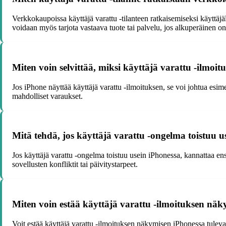
Verkkokaupoissa käyttäjä varattu -tilanteen ratkaisemiseksi käyttäj
voidaan myös tarjota vastaava tuote tai palvelu, jos alkuperäinen on
Miten voin selvittää, miksi käyttäjä varattu -ilmoi
Jos iPhone näyttää käyttäjä varattu -ilmoituksen, se voi johtua esimerk
mahdolliset varaukset.
Mitä tehdä, jos käyttäjä varattu -ongelma toistuu u
Jos käyttäjä varattu -ongelma toistuu usein iPhonessa, kannattaa ensi
sovellusten konfliktit tai päivitystarpeet.
Miten voin estää käyttäjä varattu -ilmoituksen näk
Voit estää käyttäjä varattu -ilmoituksen näkymisen iPhonessa tulevai