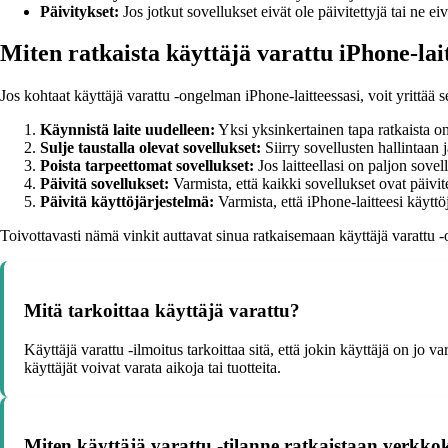
Päivitykset:
Jos jotkut sovellukset eivät ole päivitettyjä tai ne 
Miten ratkaista käyttäjä varattu iPhone-lai
Jos kohtaat käyttäjä varattu -ongelman iPhone-laitteessasi, voit yrittää s
Käynnistä laite uudelleen:
Yksi yksinkertainen tapa ratkaista ong
Sulje taustalla olevat sovellukset:
Siirry sovellusten hallintaan 
Poista tarpeettomat sovellukset:
Jos laitteellasi on paljon sovel
Päivitä sovellukset:
Varmista, että kaikki sovellukset ovat päivit
Päivitä käyttöjärjestelmä:
Varmista, että iPhone-laitteesi käyttöj
Toivottavasti nämä vinkit auttavat sinua ratkaisemaan käyttäjä varattu 
Mitä tarkoittaa käyttäjä varattu?
Käyttäjä varattu -ilmoitus tarkoittaa sitä, että jokin käyttäjä on jo 
käyttäjät voivat varata aikoja tai tuotteita.
Miten käyttäjä varattu -tilanne ratkaistaan verkk