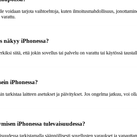
älle voidaan tarjota vaihtoehtoja, kuten ilmoitusmahdollisuus, jonottami
 varattu.
tus näkyy iPhonessa?
iksi siitä, että jokin sovellus tai palvelu on varattu tai käytössä taustal
sein iPhonessa?
n tarkistaa laitteen asetukset ja päivitykset. Jos ongelma jatkuu, voi oll
ymisen iPhonessa tulevaisuudessa?
suudessa tarkistamalla säännöllisesti sovellusten varaukset ja vapauttama