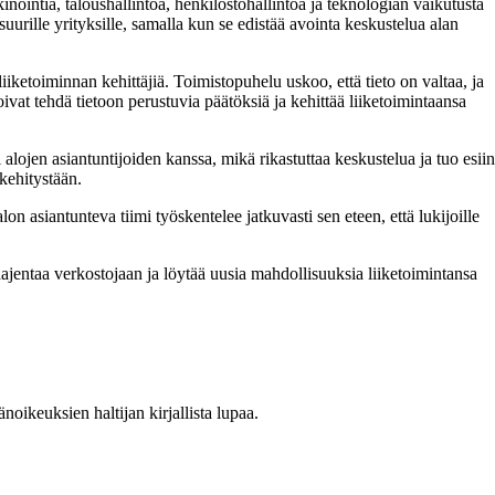
inointia, taloushallintoa, henkilöstöhallintoa ja teknologian vaikutusta
uurille yrityksille, samalla kun se edistää avointa keskustelua alan
iketoiminnan kehittäjiä. Toimistopuhelu uskoo, että tieto on valtaa, ja
oivat tehdä tietoon perustuvia päätöksiä ja kehittää liiketoimintaansa
jen asiantuntijoiden kanssa, mikä rikastuttaa keskustelua ja tuo esiin
akehitystään.
 asiantunteva tiimi työskentelee jatkuvasti sen eteen, että lukijoille
ajentaa verkostojaan ja löytää uusia mahdollisuuksia liiketoimintansa
oikeuksien haltijan kirjallista lupaa.