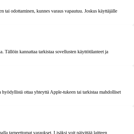
nen tai odottaminen, kunnes varaus vapautuu. Joskus käyttäjälle
la. Tällöin kannattaa tarkistaa sovellusten käyttötilanteet ja
a hyödyllistä ottaa yhteyttä Apple-tukeen tai tarkistaa mahdolliset
lla tarpeettomat varaukset. Lisäksi voit päivittää laitteen