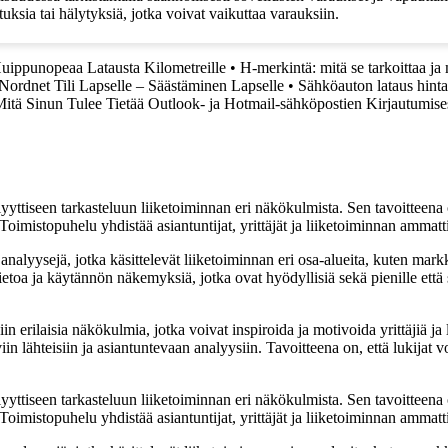
uksia tai hälytyksiä, jotka voivat vaikuttaa varauksiin.
Huippunopeaa Latausta Kilometreille
•
H-merkintä: mitä se tarkoittaa ja
Nordnet Tili Lapselle – Säästäminen Lapselle
•
Sähköauton lataus hinta
itä Sinun Tulee Tietää Outlook- ja Hotmail-sähköpostien Kirjautumise
yyttiseen tarkasteluun liiketoiminnan eri näkökulmista. Sen tavoitteena on
Toimistopuhelu yhdistää asiantuntijat, yrittäjät ja liiketoiminnan ammat
nalyysejä, jotka käsittelevät liiketoiminnan eri osa-alueita, kuten markk
etoa ja käytännön näkemyksiä, jotka ovat hyödyllisiä sekä pienille että s
rilaisia näkökulmia, jotka voivat inspiroida ja motivoida yrittäjiä ja li
in lähteisiin ja asiantuntevaan analyysiin. Tavoitteena on, että lukijat v
yyttiseen tarkasteluun liiketoiminnan eri näkökulmista. Sen tavoitteena on
Toimistopuhelu yhdistää asiantuntijat, yrittäjät ja liiketoiminnan ammat