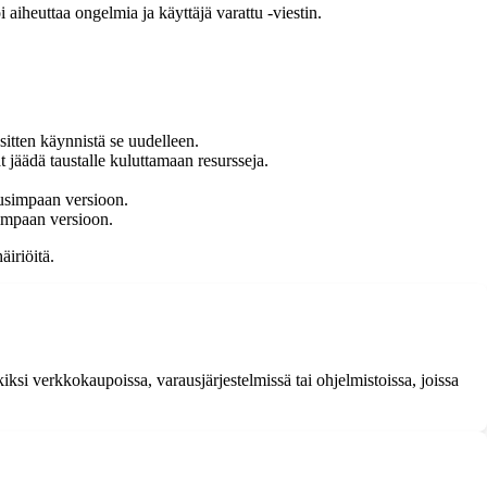
 aiheuttaa ongelmia ja käyttäjä varattu -viestin.
 sitten käynnistä se uudelleen.
t jäädä taustalle kuluttamaan resursseja.
 uusimpaan versioon.
usimpaan versioon.
iriöitä.
kiksi verkkokaupoissa, varausjärjestelmissä tai ohjelmistoissa, joissa