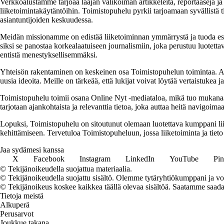
Verkkoalustamme tarjoaa laajan valikoiman artikkeleita, reportaaseja ja a
liiketoimintakäytäntöihin. Toimistopuhelu pyrkii tarjoamaan syvällistä ti
asiantuntijoiden keskuudessa.
Meidän missionamme on edistää liiketoiminnan ymmärrystä ja tuoda esiin e
siksi se panostaa korkealaatuiseen journalismiin, joka perustuu luotettavi
entistä menestyksellisemmäksi.
Yhteisön rakentaminen on keskeinen osa Toimistopuhelun toimintaa. Alus
uusia ideoita. Meille on tärkeää, että lukijat voivat löytää vertaistukea 
Toimistopuhelu toimii osana Online Nyt -mediataloa, mikä tuo mukanaan v
tarjotaan ajankohtaista ja relevanttia tietoa, joka auttaa heitä navigoi
Lopuksi, Toimistopuhelu on sitoutunut olemaan luotettava kumppani liik
kehittämiseen. Tervetuloa Toimistopuheluun, jossa liiketoiminta ja tieto
Jaa sydämesi kanssa
X
Facebook
Instagram
LinkedIn
YouTube
Pin
© Tekijänoikeudella suojattua materiaalia.
© Tekijänoikeudella suojattu sisältö. Olemme tytäryhtiökumppani ja voi
© Tekijänoikeus koskee kaikkea täällä olevaa sisältöä. Saatamme saada os
Tietoja meistä
Alkuperä
Perusarvot
Joukkue takana