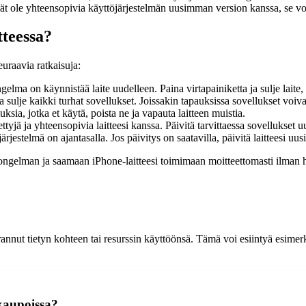
eivät ole yhteensopivia käyttöjärjestelmän uusimman version kanssa, se voi
tteessa?
euraavia ratkaisuja:
elma on käynnistää laite uudelleen. Paina virtapainiketta ja sulje laite,
ja sulje kaikki turhat sovellukset. Joissakin tapauksissa sovellukset voiva
luksia, jotka et käytä, poista ne ja vapauta laitteen muistia.
ettyjä ja yhteensopivia laitteesi kanssa. Päivitä tarvittaessa sovellukset
ärjestelmä on ajantasalla. Jos päivitys on saatavilla, päivitä laitteesi u
-ongelman ja saamaan iPhone-laitteesi toimimaan moitteettomasti ilman hä
varannut tietyn kohteen tai resurssin käyttöönsä. Tämä voi esiintyä esimer
okaupoissa?