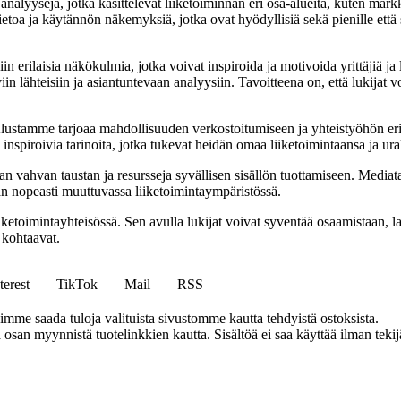
nalyysejä, jotka käsittelevät liiketoiminnan eri osa-alueita, kuten markk
etoa ja käytännön näkemyksiä, jotka ovat hyödyllisiä sekä pienille että s
rilaisia näkökulmia, jotka voivat inspiroida ja motivoida yrittäjiä ja li
in lähteisiin ja asiantuntevaan analyysiin. Tavoitteena on, että lukijat v
tamme tarjoaa mahdollisuuden verkostoitumiseen ja yhteistyöhön eri alo
ja inspiroivia tarinoita, jotka tukevat heidän omaa liiketoimintaansa ja ur
ahvan taustan ja resursseja syvällisen sisällön tuottamiseen. Mediatalon
maan nopeasti muuttuvassa liiketoimintaympäristössä.
etoimintayhteisössä. Sen avulla lukijat voivat syventää osaamistaan, la
 kohtaavat.
terest
TikTok
Mail
RSS
mme saada tuloja valituista sivustomme kautta tehdyistä ostoksista.
an myynnistä tuotelinkkien kautta. Sisältöä ei saa käyttää ilman tekijän