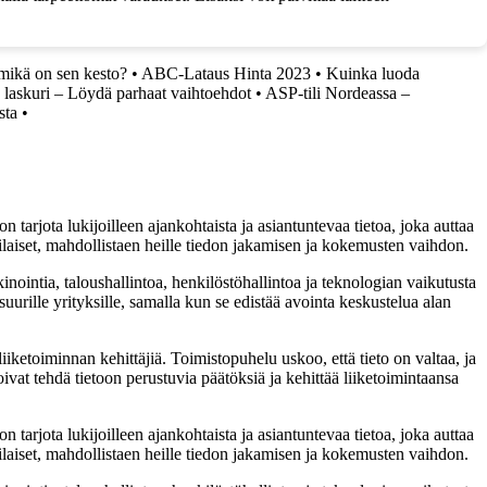
 mikä on sen kesto?
•
ABC-Lataus Hinta 2023
•
Kuinka luoda
 laskuri – Löydä parhaat vaihtoehdot
•
ASP-tili Nordeassa –
sta
•
 tarjota lukijoilleen ajankohtaista ja asiantuntevaa tietoa, joka auttaa
tilaiset, mahdollistaen heille tiedon jakamisen ja kokemusten vaihdon.
inointia, taloushallintoa, henkilöstöhallintoa ja teknologian vaikutusta
uurille yrityksille, samalla kun se edistää avointa keskustelua alan
iketoiminnan kehittäjiä. Toimistopuhelu uskoo, että tieto on valtaa, ja
oivat tehdä tietoon perustuvia päätöksiä ja kehittää liiketoimintaansa
 tarjota lukijoilleen ajankohtaista ja asiantuntevaa tietoa, joka auttaa
tilaiset, mahdollistaen heille tiedon jakamisen ja kokemusten vaihdon.