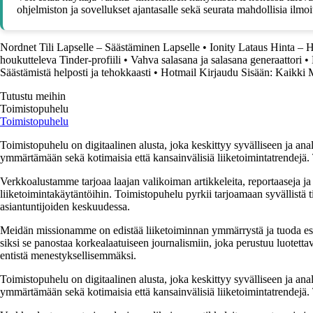
ohjelmiston ja sovellukset ajantasalle sekä seurata mahdollisia ilmoit
Nordnet Tili Lapselle – Säästäminen Lapselle
•
Ionity Lataus Hinta – 
houkutteleva Tinder-profiili
•
Vahva salasana ja salasana generaattori
•
Säästämistä helposti ja tehokkaasti
•
Hotmail Kirjaudu Sisään: Kaikki M
Tutustu meihin
Toimistopuhelu
Toimistopuhelu
Toimistopuhelu on digitaalinen alusta, joka keskittyy syvälliseen ja anal
ymmärtämään sekä kotimaisia että kansainvälisiä liiketoimintatrendejä. 
Verkkoalustamme tarjoaa laajan valikoiman artikkeleita, reportaaseja ja a
liiketoimintakäytäntöihin. Toimistopuhelu pyrkii tarjoamaan syvällistä ti
asiantuntijoiden keskuudessa.
Meidän missionamme on edistää liiketoiminnan ymmärrystä ja tuoda esiin e
siksi se panostaa korkealaatuiseen journalismiin, joka perustuu luotettavi
entistä menestyksellisemmäksi.
Toimistopuhelu on digitaalinen alusta, joka keskittyy syvälliseen ja anal
ymmärtämään sekä kotimaisia että kansainvälisiä liiketoimintatrendejä. 