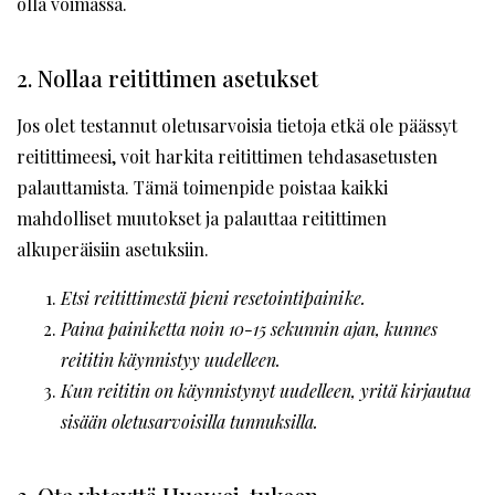
olla voimassa.
2. Nollaa reitittimen asetukset
Jos olet testannut oletusarvoisia tietoja etkä ole päässyt
reitittimeesi, voit harkita reitittimen tehdasasetusten
palauttamista. Tämä toimenpide poistaa kaikki
mahdolliset muutokset ja palauttaa reitittimen
alkuperäisiin asetuksiin.
Etsi reitittimestä pieni resetointipainike.
Paina painiketta noin 10-15 sekunnin ajan, kunnes
reititin käynnistyy uudelleen.
Kun reititin on käynnistynyt uudelleen, yritä kirjautua
sisään oletusarvoisilla tunnuksilla.