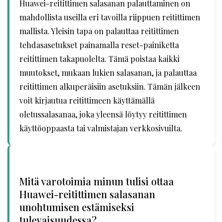
Huawei-reitittimen salasanan palauttaminen on
mahdollista useilla eri tavoilla riippuen reitittimen
mallista. Yleisin tapa on palauttaa reitittimen
tehdasasetukset painamalla reset-painiketta
reitittimen takapuolelta. Tämä poistaa kaikki
muutokset, mukaan lukien salasanan, ja palauttaa
reitittimen alkuperäisiin asetuksiin. Tämän jälkeen
voit kirjautua reitittimeen käyttämällä
oletussalasanaa, joka yleensä löytyy reitittimen
käyttöoppaasta tai valmistajan verkkosivuilta.
Mitä varotoimia minun tulisi ottaa
Huawei-reitittimen salasanan
unohtumisen estämiseksi
tulevaisuudessa?