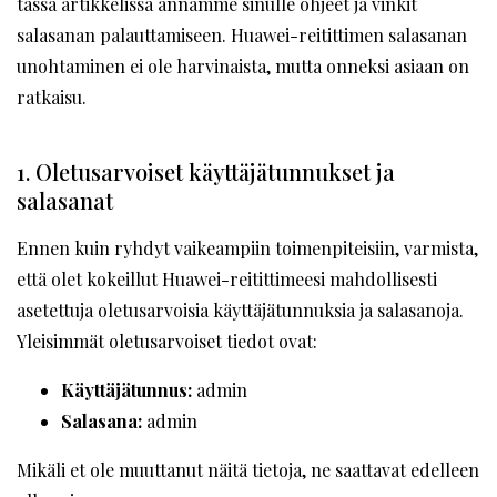
tässä artikkelissa annamme sinulle ohjeet ja vinkit
salasanan palauttamiseen. Huawei-reitittimen salasanan
unohtaminen ei ole harvinaista, mutta onneksi asiaan on
ratkaisu.
1. Oletusarvoiset käyttäjätunnukset ja
salasanat
Ennen kuin ryhdyt vaikeampiin toimenpiteisiin, varmista,
että olet kokeillut Huawei-reitittimeesi mahdollisesti
asetettuja oletusarvoisia käyttäjätunnuksia ja salasanoja.
Yleisimmät oletusarvoiset tiedot ovat:
Käyttäjätunnus:
admin
Salasana:
admin
Mikäli et ole muuttanut näitä tietoja, ne saattavat edelleen