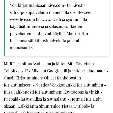
Voit kirjautua sisään Live.com- tai Live.fi-
sähköpostipalveluun menemällä osoitteeseen
www.live.com tai www.live.fi ja syöttämällä
käyttäjätunnuksesi ja salasanasi. Näiden
palveluiden kautta voit käyttää Microsoftin
tarjoamia sähköpostipalveluita ja muita
ominaisuuksia.
Mitä Tarkoittaa Avainsana ja Miten Sitä Käytetään
Tehokkaasti?
•
Mikä on Google-tili ja miten se luodaan?
•
Gmail Kirjautuminen: Ohjeet Sähköpostiin
Kirjautumiseen
•
Nordea Verkkopankki Kirjautuminen
•
Elisa Sähköposti Kirjautuminen: Käyttöopas ja Vinkit
•
Prepaid-lataus: Elisa ja Saunalahti
•
Hotmail Kirjaudu
Sisään: Kaikki Mitä Sinun Tulee Tietää Outlook- ja