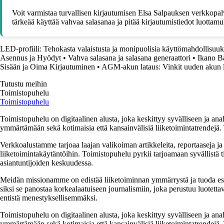
Voit varmistaa turvallisen kirjautumisen Elsa Salpauksen verkkopalve
tärkeää käyttää vahvaa salasanaa ja pitää kirjautumistiedot luottamuk
LED-profiili: Tehokasta valaistusta ja monipuolisia käyttömahdollisuuk
Asennus ja Hyödyt
•
Vahva salasana ja salasana generaattori
•
Ikano B
Sisään ja Oima Kirjautuminen
•
AGM-akun lataus: Vinkit uuden akun 
Tutustu meihin
Toimistopuhelu
Toimistopuhelu
Toimistopuhelu on digitaalinen alusta, joka keskittyy syvälliseen ja anal
ymmärtämään sekä kotimaisia että kansainvälisiä liiketoimintatrendejä. 
Verkkoalustamme tarjoaa laajan valikoiman artikkeleita, reportaaseja ja a
liiketoimintakäytäntöihin. Toimistopuhelu pyrkii tarjoamaan syvällistä ti
asiantuntijoiden keskuudessa.
Meidän missionamme on edistää liiketoiminnan ymmärrystä ja tuoda esiin e
siksi se panostaa korkealaatuiseen journalismiin, joka perustuu luotettavi
entistä menestyksellisemmäksi.
Toimistopuhelu on digitaalinen alusta, joka keskittyy syvälliseen ja anal
ymmärtämään sekä kotimaisia että kansainvälisiä liiketoimintatrendejä. 