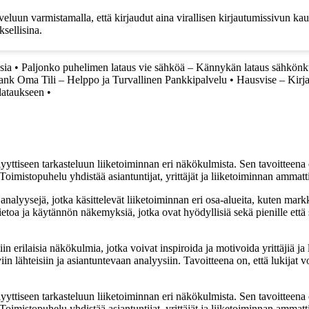
luun varmistamalla, että kirjaudut aina virallisen kirjautumissivun kaut
sellisina.
sia
•
Paljonko puhelimen lataus vie sähköä – Kännykän lataus sähkönk
ank Oma Tili – Helppo ja Turvallinen Pankkipalvelu
•
Hausvise – Kirj
lataukseen
•
yyttiseen tarkasteluun liiketoiminnan eri näkökulmista. Sen tavoitteena on
Toimistopuhelu yhdistää asiantuntijat, yrittäjät ja liiketoiminnan ammat
nalyysejä, jotka käsittelevät liiketoiminnan eri osa-alueita, kuten markk
etoa ja käytännön näkemyksiä, jotka ovat hyödyllisiä sekä pienille että s
rilaisia näkökulmia, jotka voivat inspiroida ja motivoida yrittäjiä ja li
in lähteisiin ja asiantuntevaan analyysiin. Tavoitteena on, että lukijat v
yyttiseen tarkasteluun liiketoiminnan eri näkökulmista. Sen tavoitteena on
Toimistopuhelu yhdistää asiantuntijat, yrittäjät ja liiketoiminnan ammat