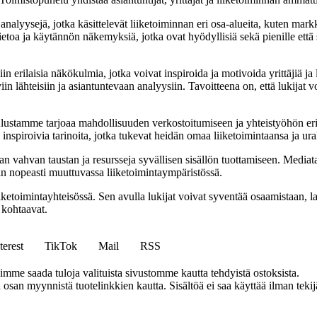
nalyysejä, jotka käsittelevät liiketoiminnan eri osa-alueita, kuten markk
etoa ja käytännön näkemyksiä, jotka ovat hyödyllisiä sekä pienille että s
rilaisia näkökulmia, jotka voivat inspiroida ja motivoida yrittäjiä ja li
in lähteisiin ja asiantuntevaan analyysiin. Tavoitteena on, että lukijat v
tamme tarjoaa mahdollisuuden verkostoitumiseen ja yhteistyöhön eri alo
ja inspiroivia tarinoita, jotka tukevat heidän omaa liiketoimintaansa ja ur
ahvan taustan ja resursseja syvällisen sisällön tuottamiseen. Mediatalon
maan nopeasti muuttuvassa liiketoimintaympäristössä.
etoimintayhteisössä. Sen avulla lukijat voivat syventää osaamistaan, la
 kohtaavat.
terest
TikTok
Mail
RSS
mme saada tuloja valituista sivustomme kautta tehdyistä ostoksista.
an myynnistä tuotelinkkien kautta. Sisältöä ei saa käyttää ilman tekijän