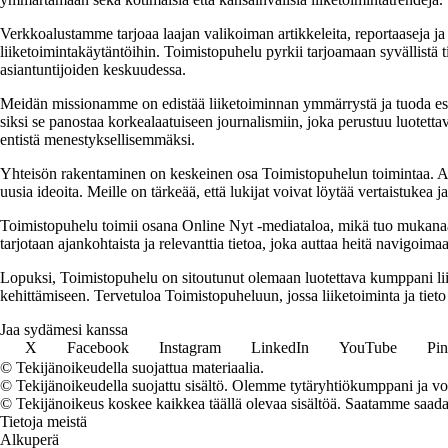
Verkkoalustamme tarjoaa laajan valikoiman artikkeleita, reportaaseja ja a
liiketoimintakäytäntöihin. Toimistopuhelu pyrkii tarjoamaan syvällistä ti
asiantuntijoiden keskuudessa.
Meidän missionamme on edistää liiketoiminnan ymmärrystä ja tuoda esiin e
siksi se panostaa korkealaatuiseen journalismiin, joka perustuu luotettavi
entistä menestyksellisemmäksi.
Yhteisön rakentaminen on keskeinen osa Toimistopuhelun toimintaa. Alus
uusia ideoita. Meille on tärkeää, että lukijat voivat löytää vertaistukea 
Toimistopuhelu toimii osana Online Nyt -mediataloa, mikä tuo mukanaan v
tarjotaan ajankohtaista ja relevanttia tietoa, joka auttaa heitä navigoi
Lopuksi, Toimistopuhelu on sitoutunut olemaan luotettava kumppani liik
kehittämiseen. Tervetuloa Toimistopuheluun, jossa liiketoiminta ja tieto
Jaa sydämesi kanssa
X
Facebook
Instagram
LinkedIn
YouTube
Pin
© Tekijänoikeudella suojattua materiaalia.
© Tekijänoikeudella suojattu sisältö. Olemme tytäryhtiökumppani ja voi
© Tekijänoikeus koskee kaikkea täällä olevaa sisältöä. Saatamme saada os
Tietoja meistä
Alkuperä