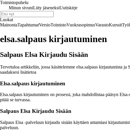
Toimistopuhelu
Minun sivuni
Liity jäseneksi
Uutiskirje
Luokat
Mainonta
Tapahtumat
Versio
Toimisto
Vuokrasopimus
Varasto
Kurssit
Työl
elsa.salpaus kirjautuminen
Salpaus Elsa Kirjaudu Sisään
Tervetuloa artikkeliin, jossa käsittelemme elsa.salpaus kirjautumista j
saadaksesi lisätietoa
Elsa.salpaus kirjautuminen
Elsa.salpaus kirjautuminen on prosessi, joka mahdollistaa pääsyn Elsa-
pitää se turvassa.
Salpaus Elsa Kirjaudu Sisään
Salpaus Elsa -palveluun kirjaudu sisään käyttäen antamiasi kirjautumist
palveluun.