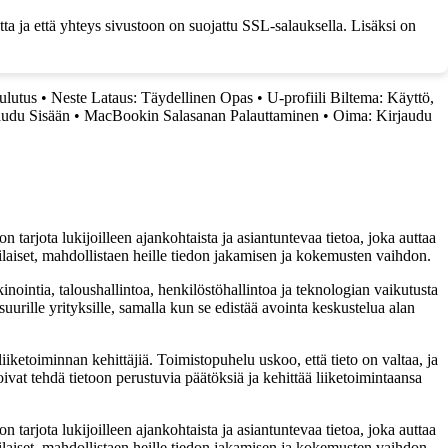
ta ja että yhteys sivustoon on suojattu SSL-salauksella. Lisäksi on
ulutus
•
Neste Lataus: Täydellinen Opas
•
U-profiili Biltema: Käyttö,
audu Sisään
•
MacBookin Salasanan Palauttaminen
•
Oima: Kirjaudu
 tarjota lukijoilleen ajankohtaista ja asiantuntevaa tietoa, joka auttaa
tilaiset, mahdollistaen heille tiedon jakamisen ja kokemusten vaihdon.
inointia, taloushallintoa, henkilöstöhallintoa ja teknologian vaikutusta
uurille yrityksille, samalla kun se edistää avointa keskustelua alan
iketoiminnan kehittäjiä. Toimistopuhelu uskoo, että tieto on valtaa, ja
oivat tehdä tietoon perustuvia päätöksiä ja kehittää liiketoimintaansa
 tarjota lukijoilleen ajankohtaista ja asiantuntevaa tietoa, joka auttaa
tilaiset, mahdollistaen heille tiedon jakamisen ja kokemusten vaihdon.