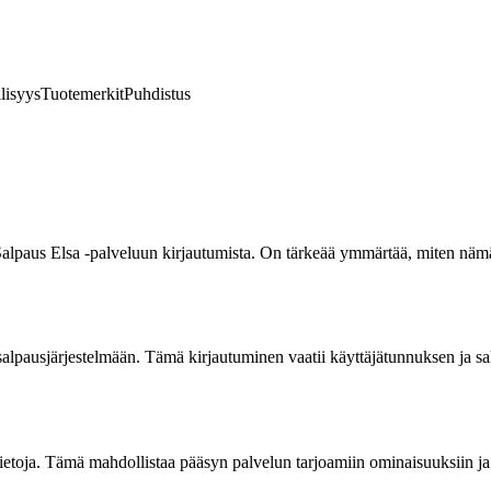
lisyys
Tuotemerkit
Puhdistus
a Salpaus Elsa -palveluun kirjautumista. On tärkeää ymmärtää, miten nämä
salpausjärjestelmään. Tämä kirjautuminen vaatii käyttäjätunnuksen ja s
ietoja. Tämä mahdollistaa pääsyn palvelun tarjoamiin ominaisuuksiin ja 