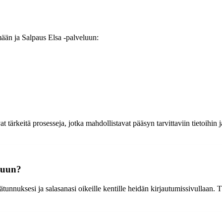
mään ja Salpaus Elsa -palveluun:
tärkeitä prosesseja, jotka mahdollistavat pääsyn tarvittaviin tietoihin j
luun?
tunnuksesi ja salasanasi oikeille kentille heidän kirjautumissivullaan. 