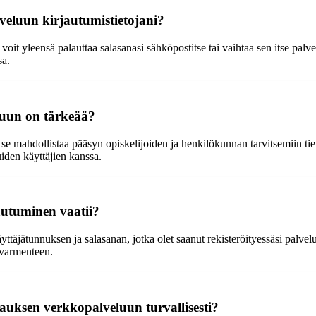
veluun kirjautumistietojani?
voit yleensä palauttaa salasanasi sähköpostitse tai vaihtaa sen itse palv
sa.
luun on tärkeää?
 mahdollistaa pääsyn opiskelijoiden ja henkilökunnan tarvitsemiin tieto
muiden käyttäjien kanssa.
autuminen vaatii?
ttäjätunnuksen ja salasanan, jotka olet saanut rekisteröityessäsi palvelu
ivarmenteen.
auksen verkkopalveluun turvallisesti?