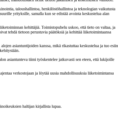
inointia, taloushallintoa, henkilöstöhallintoa ja teknologian vaikutusta
uurille yrityksille, samalla kun se edistää avointa keskustelua alan
iketoiminnan kehittäjiä. Toimistopuhelu uskoo, että tieto on valtaa, ja
oivat tehdä tietoon perustuvia päätöksiä ja kehittää liiketoimintaansa
jen asiantuntijoiden kanssa, mikä rikastuttaa keskustelua ja tuo esiin
akehitystään.
 asiantunteva tiimi työskentelee jatkuvasti sen eteen, että lukijoille
ajentaa verkostojaan ja löytää uusia mahdollisuuksia liiketoimintansa
oikeuksien haltijan kirjallista lupaa.