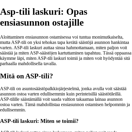
Asp-tili laskuri: Opas
ensiasunnon ostajille
Aloittaminen ensiasunnon ostamisessa voi tuntua monimutkaiselta,
mutta ASP-tili on yksi tehokas tapa kerätä säästöjä asunnon hankintaa
varten. ASP-tili laskuri auttaa sinua hahmottamaan, miten paljon voit
säästää ja miten ASP-säästöjen kartuttaminen tapahtuu. Tässä oppaassa
käymme läpi, miten ASP-tili laskuri toimii ja miten voit hyödyntää sitä
parhaalla mahdollisella tavalla.
Mitä on ASP-tili?
ASP-tili on asuntosäästöpalkkiojärjestelmä, jonka avulla voit säästää
asunnon ostoa varten edullisemmin kuin perinteisillä säästötileillä.
ASP-tilille säästämällä voit saada valtion takaamaa lainaa asunnon
ostoa varten. Tämä mahdollistaa ensiasunnon ostamisen helpommin ja
edullisemmin.
ASP-tili laskuri: Miten se toimii?