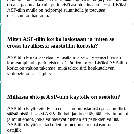
omalla pääomalla kuin perinteistä asuntolainaa ottaessa. Lisäksi
ASP-tilin avulla on helpompi suunnitella ja toteuttaa
ensiasunnon hankinta.
Miten ASP-tilin korko lasketaan ja miten se
eroaa tavallisesta säästötilin korosta?
ASP-tilin korko lasketaan vuosittain ja se on yleensä hieman
korkeampi kuin perinteisten säästötilien korot. Lisäksi ASP-tilin
korko on valtion tukemaa, mikä tekee siitä houkuttelevan
vaihtoehdon säästäjille.
Millaisia ehtoja ASP-tilin käytölle on asetettu?
ASP-tilin käyttö edellyttää ensiasunnon ostamista ja säännöllistä
säästämistä. Lisäksi ASP-tilin haltijan tulee täyttää tietyt tulorajat
ja muut ehdot, jotka vaihtelevat hieman eri pankkien välillä.
ASP-tilin käyttö on tarkoitettu nimenomaan ensiasunnon
ostajille.