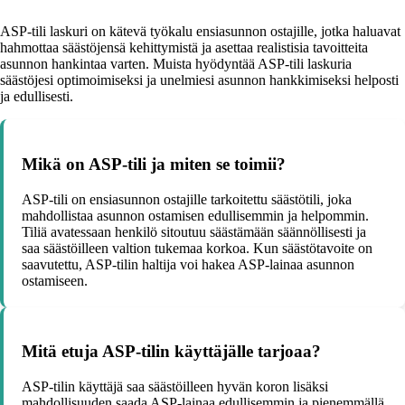
ASP-tili laskuri on kätevä työkalu ensiasunnon ostajille, jotka haluavat
hahmottaa säästöjensä kehittymistä ja asettaa realistisia tavoitteita
asunnon hankintaa varten. Muista hyödyntää ASP-tili laskuria
säästöjesi optimoimiseksi ja unelmiesi asunnon hankkimiseksi helposti
ja edullisesti.
Mikä on ASP-tili ja miten se toimii?
ASP-tili on ensiasunnon ostajille tarkoitettu säästötili, joka
mahdollistaa asunnon ostamisen edullisemmin ja helpommin.
Tiliä avatessaan henkilö sitoutuu säästämään säännöllisesti ja
saa säästöilleen valtion tukemaa korkoa. Kun säästötavoite on
saavutettu, ASP-tilin haltija voi hakea ASP-lainaa asunnon
ostamiseen.
Mitä etuja ASP-tilin käyttäjälle tarjoaa?
ASP-tilin käyttäjä saa säästöilleen hyvän koron lisäksi
mahdollisuuden saada ASP-lainaa edullisemmin ja pienemmällä