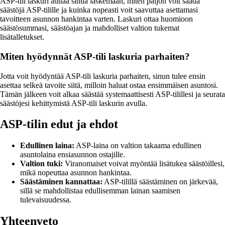
ASP-tili laskuri auttaa sinua laskemaan, miten paljon voit saada
säästöjä ASP-tilille ja kuinka nopeasti voit saavuttaa asettamasi
tavoitteen asunnon hankintaa varten. Laskuri ottaa huomioon
säästösummasi, säästöajan ja mahdolliset valtion tukemat
lisätalletukset.
Miten hyödynnät ASP-tili laskuria parhaiten?
Jotta voit hyödyntää ASP-tili laskuria parhaiten, sinun tulee ensin
asettaa selkeä tavoite siitä, milloin haluat ostaa ensimmäisen asuntosi.
Tämän jälkeen voit alkaa säästää systemaattisesti ASP-tilillesi ja seurata
säästöjesi kehittymistä ASP-tili laskurin avulla.
ASP-tilin edut ja ehdot
Edullinen laina:
ASP-laina on valtion takaama edullinen
asuntolaina ensiasunnon ostajille.
Valtion tuki:
Viranomaiset voivat myöntää lisätukea säästöillesi,
mikä nopeuttaa asunnon hankintaa.
Säästäminen kannattaa:
ASP-tilillä säästäminen on järkevää,
sillä se mahdollistaa edullisemman lainan saamisen
tulevaisuudessa.
Yhteenveto