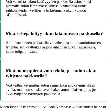
Voit varmistaa akun kestävyyden pakkasella esimerkiksi
pitämällä auton lämpimässä tallissa, välttämällä turhia
sähkölaitteiden käyttöjä ja tarkistamalla akun kunnon
säännöllisesti.
Mitä riskejä liittyy akun lataamiseen pakkasella?
Akun lataaminen pakkasella voi aiheuttaa akun vaurioitumisen,
lyhentää sen käyttöikää ja jopa aiheuttaa turvallisuusriskejä,
kuten tulipalon vaaran.
Mitä toimenpiteitä voin tehdä, jos auton akku
tyhjenee pakkasella?
Voit yrittää käynnistää auton esimerkiksi apukäynnistyksen
avulla, mutta on suositeltavaa hakea ammattilaisen apua, jos
akku tyhjenee toistuvasti pakkasella.
Miten luoda Instagram-tili
•
ASP-tili Nordeassa – Säästämistä helposti