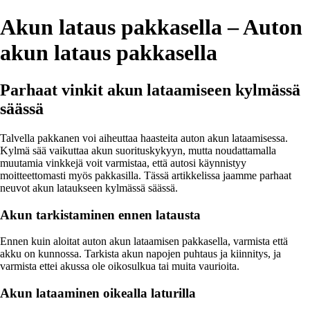
Akun lataus pakkasella – Auton
akun lataus pakkasella
Parhaat vinkit akun lataamiseen kylmässä
säässä
Talvella pakkanen voi aiheuttaa haasteita auton akun lataamisessa.
Kylmä sää vaikuttaa akun suorituskykyyn, mutta noudattamalla
muutamia vinkkejä voit varmistaa, että autosi käynnistyy
moitteettomasti myös pakkasilla. Tässä artikkelissa jaamme parhaat
neuvot akun lataukseen kylmässä säässä.
Akun tarkistaminen ennen latausta
Ennen kuin aloitat auton akun lataamisen pakkasella, varmista että
akku on kunnossa. Tarkista akun napojen puhtaus ja kiinnitys, ja
varmista ettei akussa ole oikosulkua tai muita vaurioita.
Akun lataaminen oikealla laturilla