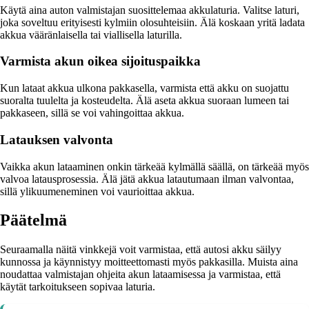
Käytä aina auton valmistajan suosittelemaa akkulaturia. Valitse laturi,
joka soveltuu erityisesti kylmiin olosuhteisiin. Älä koskaan yritä ladata
akkua vääränlaisella tai viallisella laturilla.
Varmista akun oikea sijoituspaikka
Kun lataat akkua ulkona pakkasella, varmista että akku on suojattu
suoralta tuulelta ja kosteudelta. Älä aseta akkua suoraan lumeen tai
pakkaseen, sillä se voi vahingoittaa akkua.
Latauksen valvonta
Vaikka akun lataaminen onkin tärkeää kylmällä säällä, on tärkeää myös
valvoa latausprosessia. Älä jätä akkua latautumaan ilman valvontaa,
sillä ylikuumeneminen voi vaurioittaa akkua.
Päätelmä
Seuraamalla näitä vinkkejä voit varmistaa, että autosi akku säilyy
kunnossa ja käynnistyy moitteettomasti myös pakkasilla. Muista aina
noudattaa valmistajan ohjeita akun lataamisessa ja varmistaa, että
käytät tarkoitukseen sopivaa laturia.